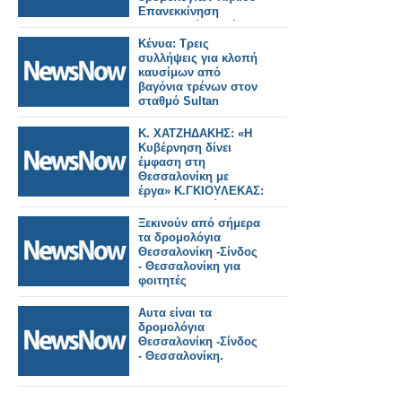
Επανεκκίνηση
Θεσσαλονίκη - Σέρρες
- Θεσσαλονίκη
Κένυα: Τρεις
συλλήψεις για κλοπή
καυσίμων από
βαγόνια τρένων στον
σταθμό Sultan
Hamud!
Κ. ΧΑΤΖΗΔΑΚΗΣ: «Η
Κυβέρνηση δίνει
έμφαση στη
Θεσσαλονίκη με
έργα» Κ.ΓΚΙΟΥΛΕΚΑΣ:
«Η Θεσσαλονίκη
αλλάζει σελίδα»
Ξεκινούν από σήμερα
τα δρομολόγια
Θεσσαλονίκη -Σίνδος
- Θεσσαλονίκη για
φοιτητές
Αυτα είναι τα
δρομολόγια
Θεσσαλονίκη -Σίνδος
- Θεσσαλονίκη.