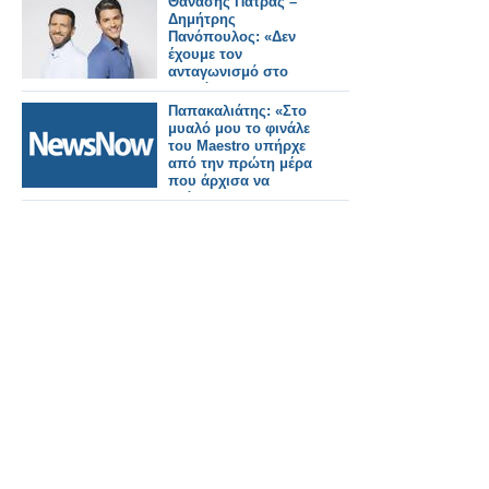
Θανάσης Πάτρας –
για να την βλέπει
Δημήτρης
κανείς
Πανόπουλος: «Δεν
έχουμε τον
ανταγωνισμό στο
μυαλό μας»
Παπακαλιάτης: «Στο
μυαλό μου το φινάλε
του Maestro υπήρχε
από την πρώτη μέρα
που άρχισα να
γράφω»