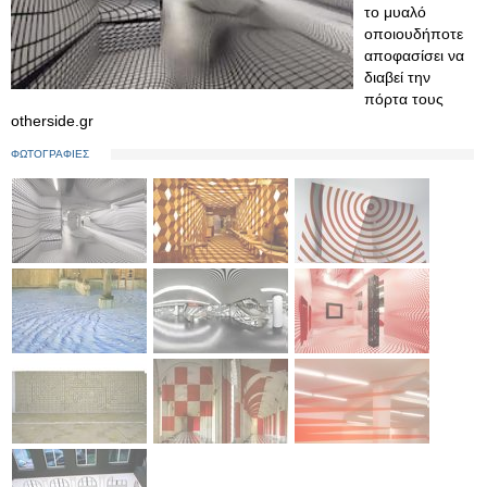
το μυαλό
οποιουδήποτε
αποφασίσει να
διαβεί την
πόρτα τους
otherside.gr
ΦΩΤΟΓΡΑΦΙΕΣ