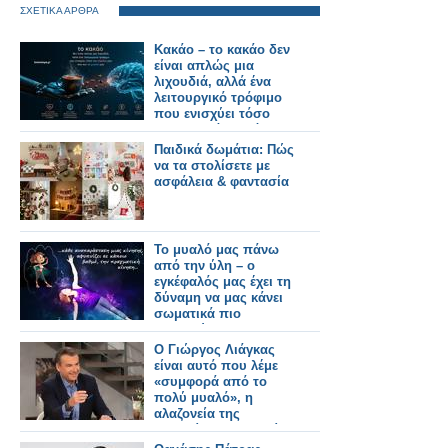
ΣΧΕΤΙΚΑ ΑΡΘΡΑ
Κακάο – το κακάο δεν
είναι απλώς μια
λιχουδιά, αλλά ένα
λειτουργικό τρόφιμο
που ενισχύει τόσο
την καρδιά μας όσο
και το μυαλό μας
Παιδικά δωμάτια: Πώς
να τα στολίσετε με
ασφάλεια & φαντασία
Το μυαλό μας πάνω
από την ύλη – ο
εγκέφαλός μας έχει τη
δύναμη να μας κάνει
σωματικά πιο
δυνατούς!
Ο Γιώργος Λιάγκας
είναι αυτό που λέμε
«συμφορά από το
πολύ μυαλό», η
αλαζονεία της
επιτυχίας - Το πρωί η
τηλεόραση δεν είναι