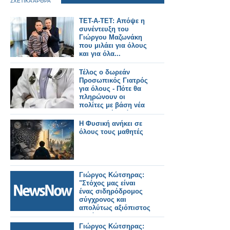
ΣΧΕΤΙΚΑ ΑΡΘΡΑ
ΤΕΤ-Α-ΤΕΤ: Απόψε η
συνέντευξη του
Γιώργου Μαζωνάκη
που μιλάει για όλους
και για όλα...
Τέλος ο δωρεάν
Προσωπικός Γιατρός
για όλους - Πότε θα
πληρώνουν οι
πολίτες με βάση νέα
υπουργική απόφαση
Η Φυσική ανήκει σε
όλους τους μαθητές
Γιώργος Κώτσηρας:
"Στόχος μας είναι
ένας σιδηρόδρομος
σύγχρονος και
απολύτως αξιόπιστος
για όλους τους
πολίτες".
Γιώργος Κώτσηρας: