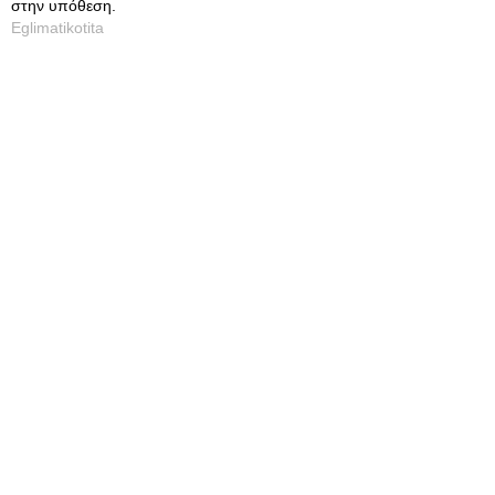
στην υπόθεση.
Eglimatikotita