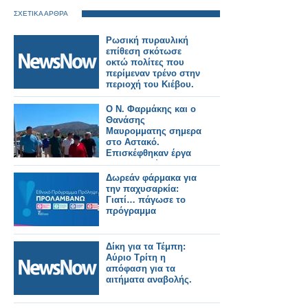
ΣΧΕΤΙΚΑ ΑΡΘΡΑ
Ρωσική πυραυλική
επίθεση σκότωσε
οκτώ πολίτες που
περίμεναν τρένο στην
περιοχή του Κιέβου.
Ο Ν. Φαρμάκης και ο
Θανάσης
Μαυρομματης σημερα
στο Αστακό.
Επισκέφθηκαν έργα
που εκτελούνται στην
περιοχή και
Δωρεάν φάρμακα για
συναντήθηκαν με
την παχυσαρκία:
φορείς και πολίτες
Γιατί… πάγωσε το
(φωτο-βιντεο)
πρόγραμμα
Δίκη για τα Τέμπη:
Αύριο Τρίτη η
απόφαση για τα
αιτήματα αναβολής.