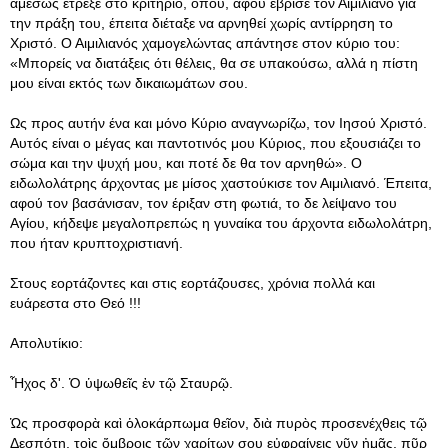
αμέσως έτρεξε στο κριτήριο, όπου, αφού έβρισε τον Αιμιλιανό για
την πράξη του, έπειτα διέταξε να αρνηθεί χωρίς αντίρρηση το
Χριστό. Ο Αιμιλιανός χαμογελώντας απάντησε στον κύριο του:
«Μπορείς να διατάξεις ότι θέλεις, θα σε υπακούσω, αλλά η πίστη
μου είναι εκτός των δικαιωμάτων σου.
Ως προς αυτήν ένα και μόνο Κύριο αναγνωρίζω, τον Ιησού Χριστό.
Αυτός είναι ο μέγας και παντοτινός μου Κύριος, που εξουσιάζει το
σώμα και την ψυχή μου, και ποτέ δε θα τον αρνηθώ». Ο
ειδωλολάτρης άρχοντας με μίσος χαστούκισε τον Αιμιλιανό. Έπειτα,
αφού τον βασάνισαν, τον έριξαν στη φωτιά, το δε λείψανο του
Αγίου, κήδεψε μεγαλοπρεπώς η γυναίκα του άρχοντα ειδωλολάτρη,
που ήταν κρυπτοχριστιανή.
Στους εορτάζοντες και στις εορτάζουσες, χρόνια πολλά και
ευάρεστα στο Θεό !!!
Απολυτίκιο:
Ἦχος δ'. Ὁ ὑψωθεῖς ἐν τῷ Σταυρῷ.
Ὡς προσφορὰ καὶ ὁλοκάρπωμα θεῖον, διὰ πυρὸς προσενέχθεις τῷ
Δεσπότῃ, τοὶς ὄμβροις τῶν χαρίτων σου εὐφραίνεις νῦν ἠμᾶς, πῦρ