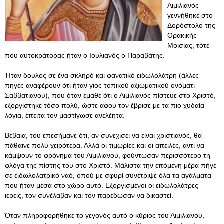
Αιμιλιανός
γεννήθηκε στο
Δορόστολο της
Θρακικής
Μοισίας, τότε
που αυτοκράτορας ήταν ο Ιουλιανός ο Παραβάτης.
Ήταν δούλος σε ένα σκληρό και φανατικό ειδωλολάτρη (άλλες
πηγές αναφέρουν ότι ήταν γιος τοπικού αξιωματικού ονόματι
Σαββατιανού), που όταν έμαθε ότι ο Αιμιλιανός πίστευε στο Χριστό,
εξοργίστηκε τόσο πολύ, ώστε αφού τον έβρισε με τα πιο χυδαία
λόγια, έπειτα τον μαστίγωσε ανελέητα.
Βέβαια, του επεσήμανε ότι, αν συνεχίσει να είναι χριστιανός, θα
πάθαινε πολύ χειρότερα. Αλλά οι τιμωρίες και οι απειλές, αντί να
κάμψουν το φρόνημα του Αιμιλιανού, φούντωσαν περισσότερο τη
φλόγα της πίστης του στο Χριστό. Μάλιστα την επόμενη μέρα πήγε
σε ειδωλολατρικό ναό, οπού με σφυρί συνέτριψε όλα τα αγάλματα
που ήταν μέσα στο χώρο αυτό. Εξοργισμένοι οι ειδωλολάτρες
ιερείς, τον συνέλαβαν και τον παρέδωσαν να δικαστεί.
Όταν πληροφορήθηκε το γεγονός αυτό ο κύριος του Αιμιλιανού,