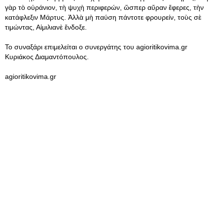
γὰρ τὸ οὐράνιον, τὴ ψυχὴ περιφερών, ὥσπερ αὔραν ἔφερες, τὴν
κατάφλεξιν Μάρτυς. Ἀλλὰ μὴ παύση πάντοτε φρουρείν, τοὺς σὲ
τιμώντας, Αἰμιλιανὲ ἔνδοξε.
Το συναξάρι επιμελείται ο συνεργάτης του agioritikovima.gr
Κυριάκος Διαμαντόπουλος.
agioritikovima.gr