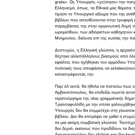
grata». Ως Υπουργός «χτύπησε» την πατρ
Ελληνισμό, όπως, τα Εθνικά μας θέματα, 
τίμησε το Υπουργικό αξίωμα που της ανέθε
βιβλίων που απευθύνονται στην τρυφερή ηλ
παρεμβάσεις της στην οργανωτική δομή τη
ωρομίσθιων, των αδιόριστων καθηγητών κα
Μνημονίου, διέλυσε επί της ουσίας την πα
Δυστυχώς, η Ελληνική γλώσσα, η αρχαιότ
δέχτηκε αλλεπάλληλους βιασμούς από όλο
εφιάλτες που ηγήθηκαν του αρμόδιου Υπο
πολιτικές τους αποφάσεις να εκλαϊκεύσουν
καταστρέφοντάς την.
Παρ΄όλ΄αυτά, θα ήθελα να πιστεύω πως ο
Αρβανιτόπουλος, θα επιδείξει σωστά αντα
τερατούργημα της νέας γραμματικής δημο
Τριανταφυλλίδη με την οποία γαλουχήθηκα
Υπουργός δεν θα συμμετέχει στη γλωσσικ
βιβλίου. Δεν θα επιτρέψει να χαθεί η ετυ
σε μια ακόμη συμβατική γλώσσα. Ταυτόχρο
δεν ξεχνά, εκείνους που προδίδουν τα δι
Διαμαντοπούλου δεν εξελέγη καν βουλευτής