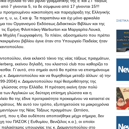
νικά σχολεία το νέο βιβλίο γραμματικής της Ε΄και ΣΤ΄τάξεως
από 7 γίνονται 5, τα δε σύμφωνα από 17 γίνονται 15!!!
ευ προηγουμένου κακοποίηση και παραχάραξη της Ελληνικής
 η, υ, ω, ξ και ψ. Τα παραπάνω και όχι μόνο φρικαλέα
ΣΧΕΤΙΚΑ
ημα του Οργανισμού Εκδόσεως Διδακτικών Βιβλίων και της
 τις Ειρήνη Φιλιππάκη-Warburton και Μαργαρίτα Λουκά,
ι Μιχάλη Γεωργιαφέντη. Το πλέον, αξιοσημείωτο που πρέπει
γκεκριμένου βιβλίου έγινε όταν στο Υπουργείο Παιδείας ήταν
αμαντοπούλου.
αντοπούλου, είναι εκλεκτό τέκνο της νέας τάξεως πραγμάτων,
erberg, εκείνου δηλαδή, του κλειστού club που καθορίζει το
νεσθαι. Γι΄αυτό, στο σημείο αυτό θα πρέπει να επισημάνουμε
ης κ. Διαμαντοπούλου και να θυμηθούμε μεταξύ άλλων: α) την
999-2004) κ. Διαμαντοπούλου περί θεσμοθέτησης της
ς γλώσσας στην Ελλάδα. Η πρόταση εκείνη ήταν πολύ
ία των Αγγλικών ως δεύτερη επίσημη γλώσσα και η
είο θα της έδινε προτεραιότητα προκειμένου να καταστεί σε
ράτους. Με αυτό τον τρόπο, εξυπηρετούσε τα μακροχρόνια
ων μεντόρων της Νέας Τάξεως πραγμάτων. Ωστόσο,
τή, που η ίδια ουδέποτε αποποιήθηκε μέχρι σήμερα, δεν
του ΠΑΣΟΚ ( Ευθυμίου, Βενιζέλος κ.α.), οι οποίοι
ί παλαιότερης υπουργίας της κ. Διαμαντοπούλου στο