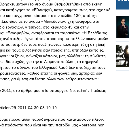
ι Θρησκευμάτων (το νέο όνομα θεσμοθετήθηκε από εκείνη
 και κατήργησε το «Εθνικής»), καταγράφεται πως στο σχολικό
ερου και σύγχρονου κόσμου» στην σελίδα 130, υπάρχει
 Σκοπίων με το όνομα «Μακεδονία». γ) η αναφορά στα
ιο εργασιών, γ΄τεύχος, στο κεφάλαιο 45 και στην
ς: «Ξενοφοβία», αναφέρονται τα παρακάτω: «Η Ελλάδα τις
ικής ανάπτυξης, έγινε τόπος προορισμού πολλών οικονομικών
ό τις πατρίδες τους αναζητώντας καλύτερη τύχη στη δική
ηκε και τους φιλοξένησε σαν παιδιά της, υπήρξαν κάποιες,
ύγουν οι ξένοι, φώναξαν κάποιοι, μας αλλάζουν τη σύνθεση
ως, δυστυχώς, για την κ. Διαμαντοπούλου, τα σημερινά
μή που το σύνολο του Ελληνικού λαού δεν αποδέχεται τους
ρομετανάστες, καθώς επίσης οι φωνές διαμαρτυρίας δεν
όγνωσης για άμεση απέλαση όλων των λαθρομεταναστών.
 2011, στο άρθρο μου «Το υπουργείο Νεοταξικής Παιδείας
rticles/29-2011-04-30-08-19-19
ουμε πολλά άλλα παραδείγματα που κατατάσσουν πλέον,
τικά πρόσωπα που είναι για την πατρίδα μας «persona non