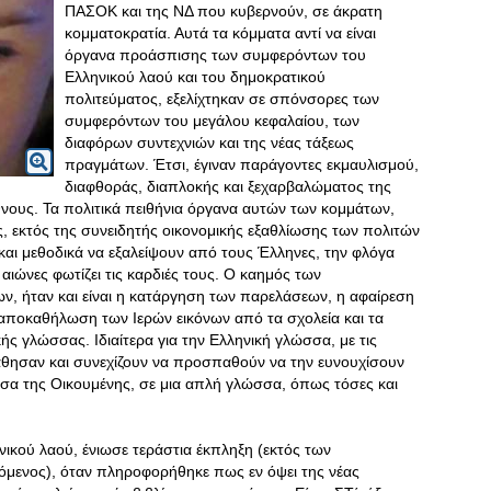
ΠΑΣΟΚ και της ΝΔ που κυβερνούν, σε άκρατη
κομματοκρατία. Αυτά τα κόμματα αντί να είναι
όργανα προάσπισης των συμφερόντων του
Ελληνικού λαού και του δημοκρατικού
πολιτεύματος, εξελίχτηκαν σε σπόνσορες των
συμφερόντων του μεγάλου κεφαλαίου, των
διαφόρων συντεχνιών και της νέας τάξεως
πραγμάτων. Έτσι, έγιναν παράγοντες εκμαυλισμού,
διαφθοράς, διαπλοκής και ξεχαρβαλώματος της
θνους. Τα πολιτικά πειθήνια όργανα αυτών των κομμάτων,
ς, εκτός της συνειδητής οικονομικής εξαθλίωσης των πολιτών
αι μεθοδικά να εξαλείψουν από τους Έλληνες, την φλόγα
αιώνες φωτίζει τις καρδιές τους
. Ο καημός των
, ήταν και είναι η κατάργηση των παρελάσεων, η αφαίρεση
 αποκαθήλωση των Ιερών εικόνων από τα σχολεία και τα
ής γλώσσας. Ιδιαίτερα για την Ελληνική γλώσσα, με τις
θησαν και συνεχίζουν να προσπαθούν να την ευνουχίσουν
σα της Οικουμένης, σε μια απλή γλώσσα, όπως τόσες και
ικού λαού, ένιωσε τεράστια έκπληξη (εκτός των
μενος), όταν πληροφορήθηκε πως εν όψει της νέας