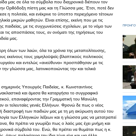
ίδα μας σε όλα τα σύμβολα που διαχρονικά διέπουν τον
την Ορθόδοξη πίστη μας και τη Γλώσσα μας. Έτσι, ποτέ δεν
σε η πολιτεία, και ενέκρινε το ύποπτο περιεχόμενο τέτοιων
ικία μικρών μαθητών. Είναι επίσης, εκείνη που με τις
ς παιδείας, με τις συγχωνεύσεις σχολείων, με το νόμο των
ΠΡΟΗΓΟ
ι τις αποσπάσεις τους, εν ονόματι της τηρήσεως του
ιδεία μας.
ερη όλων των λαών, όλα τα χρόνια της μεταπολίτευσης,
υς εκείνους τους χαμηλοϋψείς-βλαπτικούς πολιτικούς
υργείου και εντελώς «ανεύθυνα» προσπάθησαν με τις
 την γλώσσα μας, λατινικοποιώντας την και τελικά
 σημερινός Υπουργός Παιδείας, κ. Κωνσταντίνος
νακλαστικά και άμεσα θα καταργήσει το συγγραφικό
τικού, επαναφέροντας την Γραμματική του Μανώλη
ν οι τελευταίες γενιές Ελλήνων. Φρονώ δε πως ο νέος
ή διαστροφή των παιδιών μας με τη μη ακύρωση αυτού του
μολογία των Ελληνικών λέξεων και η γλώσσα μας να μετατραπεί
να, θα πρέπει να γνωρίζει πως ο λαός μας έχει μνήμη και
αχρονικά σύμβολά του. Ενώ, θα πρέπει να θυμάται πως η κ.
, όπως παλαιότερα την ίδια τύχη είχε και μια άλλη