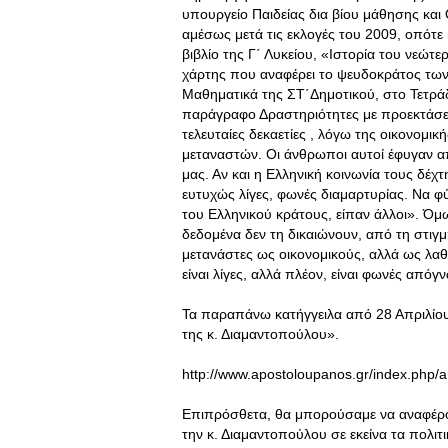
υπουργείο Παιδείας δια βίου μάθησης κα
αμέσως μετά τις εκλογές του 2009, οπότε
βιβλίο της Γ΄ Λυκείου, «Ιστορία του νεώτ
χάρτης που αναφέρει το ψευδοκράτος των
Μαθηματικά της ΣΤ΄Δημοτικού, στο Τετράδ
παράγραφο Δραστηριότητες με προεκτάσει
τελευταίες δεκαετίες , λόγω της οικονομ
μεταναστών. Οι άνθρωποι αυτοί έφυγαν απ
μας. Αν και η Ελληνική κοινωνία τους δέχτ
ευτυχώς λίγες, φωνές διαμαρτυρίας. Να φ
του Ελληνικού κράτους, είπαν άλλοι». Όμ
δεδομένα δεν τη δικαιώνουν, από τη στιγ
μετανάστες ως οικονομικούς, αλλά ως λαθ
είναι λίγες, αλλά πλέον, είναι φωνές απ
Τα παραπάνω κατήγγειλα από 28 Απριλίου
της κ. Διαμαντοπούλου».
http://www.apostoloupanos.gr/index.php/a
Επιπρόσθετα, θα μπορούσαμε να αναφέρ
την κ. Διαμαντοπούλου σε εκείνα τα πολι