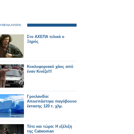
ΥΜΕΝΑ ΑΡΘΡΑ
Στο ΑΧΕΠΑ τελικά ο
Ξηρός
Κυκλοφοριακό χάος από
έναν Κινέζο!!!
Γροιλανδία:
Αποσπάστηκε παγόβουνο
έκτασης 120 τ. χλμ.
Τότε και τώρα: Η εξέλιξη
της Catwoman