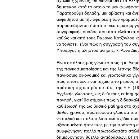
σχολικής χρονιάς, θα διανεμηθεί στα Ελλη
δημοτικού κατά το οποίο τα μεν φωνήεντα 
Παρατηρούμε δηλαδή, μια αβίαστη και άν
αλφαβήτου με την αφαίρεση των γραμμάτων
παρουσιάζονται σ΄αυτό το νέο τερατούργ
συγγραφικής ομάδας που αποτελείται από
καθώς και από τους Γεώργιο Κοτζόγλου κα
να τονιστεί, είναι πως η συγγραφή του συ
Υπουργός η αλήστου μνήμης, κ. Άννα Δι
Είναι σε όλους μας γνωστό πως η κ. Διαμ
της παγκοσμιοποίησης και της λέσχης Bild
παγκόσμιο οικονομικό και γεωπολιτικό γίγ
πως τίποτε δεν είναι τυχαίο από μέρους τ
πρόταση της επιτρόπου τότε, της Ε.Ε. (1
Αγγλικής γλώσσας, ως δεύτερης επίσημη
πονηρή, γιατί θα σήμαινε πως η διδασκαλ
καθιέρωσή της ως βασικό μάθημα στο σχολ
βάθος χρόνου, πρωτεύουσα γλώσσα του κ
νεοταξικά και πολυπολιτισμικά σχέδια τ
αξιοσημείωτο ήταν πως με την πρόταση αυ
συμφώνησαν πολλά πρωτοκλασάτα στελέχη 
δημιούργησαν θύελλα αντιδράσεων. β) επ