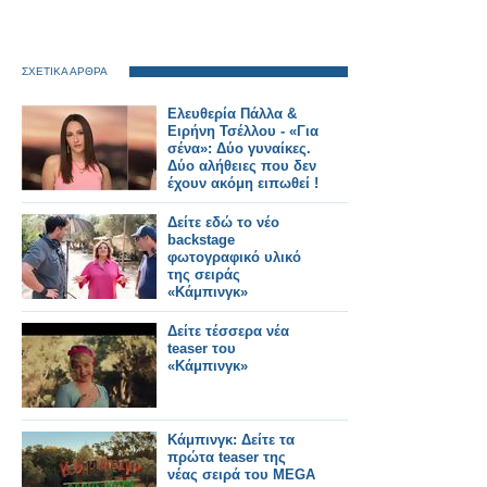
ΣΧΕΤΙΚΑ ΑΡΘΡΑ
Ελευθερία Πάλλα &
Ειρήνη Τσέλλου - «Για
σένα»: Δύο γυναίκες.
Δύο αλήθειες που δεν
έχουν ακόμη ειπωθεί !
Έρχεται στον Alpha!
Δείτε εδώ το νέο
backstage
φωτογραφικό υλικό
της σειράς
«Κάμπινγκ»
Δείτε τέσσερα νέα
teaser του
«Κάμπινγκ»
Κάμπινγκ: Δείτε τα
πρώτα teaser της
νέας σειρά του MEGA