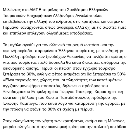
Μιλώντας στο ΑΜΠΕ το μέλος του Συνδέσμου Ελληνικών
Τουριστικών Επιχειρήσεων Αλέξανδρος Αγγελόπουλος,
επιβεβαίωσε την αλλαγή του κλίματος στις κρατήσεις και ναι μεν οι
Γερμανοί ξανάρχονται, όπως αναφέρει, αλλά όχι με τις σωστές τιμές
και επιπλέον επιλέγουν ολιγοήμερες αποδράσεις.
Το μεγάλο αγκάθι για τον ελληνικό τουρισμό ωστόσο -και την
εφετινή περίοδο- παραμένει ο Έλληνας τουρίστας, με τον Δημήτρη
Πολλάλη πρόεδρο των ξενοδόχων Λακωνίας, να τονίζει ότι εφέτος ο
ντόπιος τουρίστας πολύ δύσκολα θα κάνει διακοπές, απόρροια της
οικονομικής κρίσης. Πέρυσι οι πτώση στον εγχώριο τουρισμό
ξεπέρασε το 30%, ενώ για φέτος εκτιμάται ότι θα ξεπεράσει το 50%.
«Είναι περιοχές της χώρας που οι πληρότητες των καταλυμάτων
αγγίζουν μονοψήφιο ποσοστό», δηλώνει ο πρόεδρος του
Ξενοδοχειακού Επιμελητηρίου Γιώργος Τσακίρης. Χαρακτηριστική
είναι και η δήλωση του Κώστα Παπαδόπουλου, πρόεδρου της
Ένωσης Κάμπινγκ, που κάνει λόγο για κατάρρευση της αγοράς, με
την πτώση να φτάνει το 80% σε σχέση με πέρυσι.
Σταχυολογώντας τον χάρτη των κρατήσεων, ακόμα και η Μύκονος
μετράει πληγές από την οικονομική κρίση και την πολιτική αστάθεια