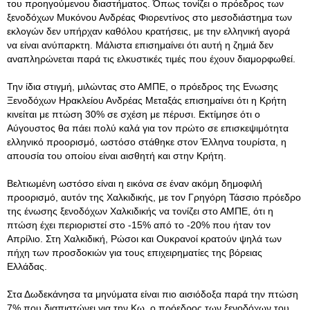
του προηγούμενου διαστήματος. Όπως τονίζει ο πρόεδρος των
ξενοδόχων Μυκόνου Ανδρέας Φιορεντίνος στο μεσοδιάστημα των
εκλογών δεν υπήρχαν καθόλου κρατήσεις, με την ελληνική αγορά
να είναι ανύπαρκτη. Μάλιστα επισημαίνει ότι αυτή η ζημιά δεν
αναπληρώνεται παρά τις ελκυστικές τιμές που έχουν διαμορφωθεί.
Την ίδια στιγμή, μιλώντας στο ΑΜΠΕ, ο πρόεδρος της Ενωσης
Ξενοδόχων Ηρακλείου Ανδρέας Μεταξάς επισημαίνει ότι η Κρήτη
κινείται με πτώση 30% σε σχέση με πέρυσι. Εκτίμησε ότι ο
Αύγουστος θα πάει πολύ καλά για τον πρώτο σε επισκεψιμότητα
ελληνικό προορισμό, ωστόσο στάθηκε στον Έλληνα τουρίστα, η
απουσία του οποίου είναι αισθητή και στην Κρήτη.
Βελτιωμένη ωστόσο είναι η εικόνα σε έναν ακόμη δημοφιλή
προορισμό, αυτόν της Χαλκιδικής, με τον Γρηγόρη Τάσσιο πρόεδρο
της ένωσης ξενοδόχων Χαλκιδικής να τονίζει στο ΑΜΠΕ, ότι η
πτώση έχει περιοριστεί στο -15% από το -20% που ήταν τον
Απρίλιο. Στη Χαλκιδική, Ρώσοι και Ουκρανοί κρατούν ψηλά των
πήχη των προσδοκιών για τους επιχειρηματίες της βόρειας
Ελλάδας.
Στα Δωδεκάνησα τα μηνύματα είναι πιο αισιόδοξα παρά την πτώση
7% που διαπιστώνει για την Κω, ο πρόεδρος των ξενοδόχων του