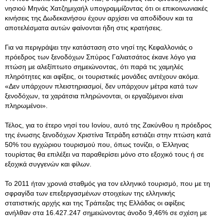
νησιού Μηνάς Χατζημιχαήλ υπογραμμίζοντας ότι οι επικοινωνιακές
κινήσεις της Δωδεκανήσου έχουν αρχίσει να αποδίδουν και τα
αποτελέσματα αυτών φαίνονται ήδη στις κρατήσεις.
Για να περιγράψει την κατάσταση στο νησί της Κεφαλλονιάς ο
πρόεδρος των ξενοδόχων Σπύρος Γαλιατσάτος έκανε λόγο για
πτώση με αλεξίπτωτο σημειώνοντας, ότι παρά τις χαμηλές
πληρότητες και αφίξεις, οι τουριστικές μονάδες αντέχουν ακόμα.
«Δεν υπάρχουν πλειστηριασμοί, δεν υπάρχουν μέτρα κατά των
ξενοδόχων, τα χαράτσια πληρώνονται, οι εργαζόμενοι είναι
πληρωμένοι».
Τέλος, για το έτερο νησί του Ιονίου, αυτό της Ζακύνθου η πρόεδρος
της ένωσης ξενοδόχων Χριστίνα Τετράδη εστιάζει στην πτώση κατά
50% του εγχώριου τουρισμού που, όπως τονίζει, ο Έλληνας
τουρίστας θα επιλέξει να παραθερίσει μόνο στο εξοχικό τους ή σε
εξοχικά συγγενών και φίλων.
Το 2011 ήταν χρονιά σταθμός για τον ελληνικό τουρισμό, που με τη
σφραγίδα των επεξεργασμένων στοιχείων της ελληνικής
στατιστικής αρχής και της Τράπεζας της Ελλάδας οι αφίξεις
ανήλθαν στα 16.427.247 σημειώνοντας άνοδο 9,46% σε σχέση με