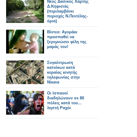
Νέος Δασικός Χάρτης
Δ.Κηφισιάς
(περιλαμβάνει
περιοχές Ν.Πεντέλης-
όρια)
Βίντεο: Αγοράκι
προσπαθεί να
ξεγυμνώσει φίλη της
μαμάς του!
Συγκέντρωση
κατοίκων κατά
κεραίας κινητής
τηλεφωνίας στην
Νίκαια
Οι Ισπανοί
διαδηλώνουν σε 80
πόλεις κατά του...
ληστή Ραχόι