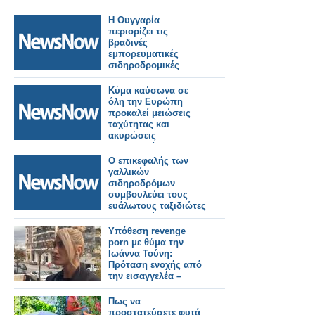
Η Ουγγαρία
περιορίζει τις
βραδινές
εμπορευματικές
σιδηροδρομικές
μεταφορές λόγω
καύσωνα.
Κύμα καύσωνα σε
όλη την Ευρώπη
προκαλεί μειώσεις
ταχύτητας και
ακυρώσεις
δρομολογίων στις
σιδηροδρομικές
Ο επικεφαλής των
γραμμές.
γαλλικών
σιδηροδρόμων
συμβουλεύει τους
ευάλωτους ταξιδιώτες
να αποφεύγουν τα
τρένα κατά τη
Υπόθεση revenge
διάρκεια του
porn με θύμα την
καύσωνα.
Ιωάννα Τούνη:
Πρόταση ενοχής από
την εισαγγελέα –
Ξέσπασε σε δάκρυα
στο δικαστήριο
Πως να
προστατεύσετε φυτά