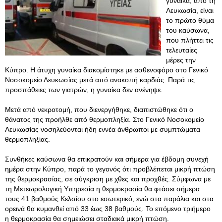
γυναίκα, από τη
Λευκωσία, είναι
το πρώτο θύμα
του καύσωνα,
που πλήττει τις
τελευταίες
μέρες την
Κύπρο. Η άτυχη γυναίκα διακομίστηκε με ασθενοφόρο στο Γενικό
Νοσοκομείο Λευκωσίας μετά από ανακοπή καρδιάς. Παρά τις
προσπάθειες των γιατρών, η γυναίκα δεν ανένηψε.
Μετά από νεκροτομή, που διενεργήθηκε, διαπιστώθηκε ότι ο
θάνατος της προήλθε από θερμοπληξία. Στο Γενικό Νοσοκομείο
Λευκωσίας νοσηλεύονται ήδη εννέα άνθρωποι με συμπτώματα
θερμοπληξίας.
Συνθήκες καύσωνα θα επικρατούν και σήμερα για έβδομη συνεχή
ημέρα στην Κύπρο, παρά το γεγονός ότι προβλέπεται μικρή πτώση
της θερμοκρασίας, σε σύγκριση με χθες και προχθές. Σύμφωνα με
τη Μετεωρολογική Υπηρεσία η θερμοκρασία θα φτάσει σήμερα
τους 41 βαθμούς Κελσίου στο εσωτερικό, ενώ στα παράλια και στα
ορεινά θα κυμανθεί από 33 έως 38 βαθμούς. Το επόμενο τριήμερο
η θερμοκρασία θα σημειώσει σταδιακά μικρή πτώση.