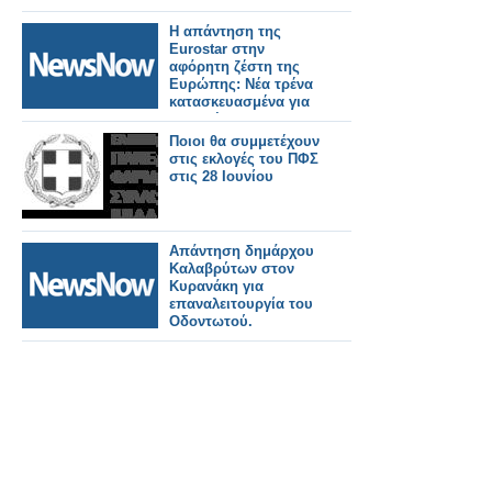
Η απάντηση της
Eurostar στην
αφόρητη ζέστη της
Ευρώπης: Νέα τρένα
κατασκευασμένα για
να αντέχουν σε
θερμοκρασίες 55°C.
Ποιοι θα συμμετέχουν
στις εκλογές του ΠΦΣ
στις 28 Ιουνίου
Απάντηση δημάρχου
Καλαβρύτων στον
Κυρανάκη για
επαναλειτουργία του
Οδοντωτού.