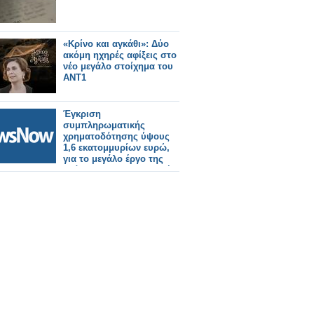
«Κρίνο και αγκάθι»: Δύο
ακόμη ηχηρές αφίξεις στο
νέο μεγάλο στοίχημα του
ΑΝΤ1
Έγκριση
συμπληρωματικής
χρηματοδότησης ύψους
1,6 εκατομμυρίων ευρώ,
για το μεγάλο έργο της
ανάπλασης της κεντρικής
πλατείας Αστακού και των
παρακείμενων οδών.