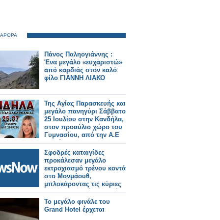
 ΑΡΘΡΑ
Πάνος Παληογιάννης :
Ένα μεγάλο «ευχαριστώ»
από καρδιάς στον καλό
φίλο ΓΙΑΝΝΗ ΛΙΑΚΟ
Της Αγίας Παρασκευής και
μεγάλο πανηγύρι Σάββατο
25 Ιουλίου στην Κανδήλα,
στον προαύλιο χώρο του
Γυμνασίου, από την Α.Ε
Αλυζίας.
Σφοδρές καταιγίδες
προκάλεσαν μεγάλο
εκτροχιασμό τρένου κοντά
στο Μονμάουθ,
μπλοκάροντας τις κύριες
σιδηροδρομικές γραμμές
του BNSF.
Το μεγάλο φινάλε του
Grand Hotel έρχεται