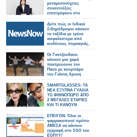
μεταμεσονύχτιες
συνεντεύξεις
επιστρέφουν στο
ACTION 24 - Πότε
κάνουν πρεμιέρα;
Δείτε πώς οι Ινδικοί
Σιδηρόδρομοι κάνουν
τα ταξίδια με τρένο
ασφαλέστερα από
κινδύνους πυρκαγιάς.
Οι Γαντζουδαιοι
κάνουν μια χαρά
παντρευουνε τον
Πανο με κουμπάρο
τον Γιάννη Χρονη
SMARTGLASSES: ΤΑ
ΝΕΑ ΕΞΥΠΝΑ ΓΥΑΛΙΑ
ΤΟ ΦΘΙΝΟΠΩΡΟ ΑΠΟ
2 ΜΕΓΑΛΕΣ ΕΤΑΡΙΕΣ
ΚΑΙ ΤΙ ΚΑΝΟΥΝ
ΕΠΕΙΓΟΝ: Όλοι οι
φαρμακοποιοί πρέπει
ΑΜΕΣΑ να κάνουν
εγγραφή στο SSO του
ΕΟΠΥΥ!