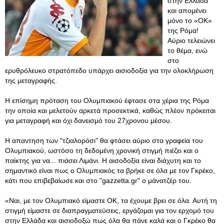
στην Ελλάδα
και απομένει
μόνο το «ΟΚ»
της Ρόμα!
Αύριο τελειώνει
το θέμα, ενώ
στο
ερυθρόλευκο στρατόπεδο υπάρχει αισιοδοξία για την ολοκλήρωση
της μεταγραφής.
Η επίσημη πρόταση του Ολυμπιακού έφτασε στα χέρια της Ρόμα
την οποία και μελετούν αρκετά προσεκτικά, καθώς πλέον πρόκειται
για μεταγραφή και όχι δανεισμό του 27χρονου μέσου.
Η απαντηση των "τζιαλορόσι" θα φτάσει αύριο στα γραφεία του
Ολυμπιακού, ωστόσο τη δεδομένη χρονική στιγμή πιέζει και ο
παίκτης για να... πιάσει Λιμάνι. Η αισοδοξία είναι διάχυτη και το
σημαντικό είναι πως ο Ολυμπιακός τα βρήκε σε όλα με τον Γκρέκο,
κάτι που επιβεβαίωσε και στο "gazzetta.gr" ο μάνατζέρ του.
«Ναι, με τον Ολυμπιακό είμαστε ΟΚ, τα έχουμε βρει σε όλα. Αυτή τη
στιγμή είμαστε σε διαπραγματεύσεις, εργάζομαι για τον ερχομό του
στην Ελλάδα και αισιοδοξώ πως όλα θα πάνε καλά και ο Γκρέκο θα