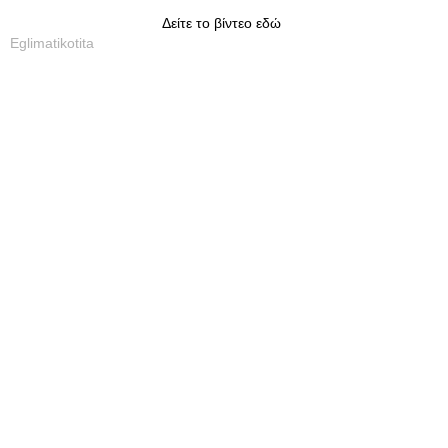
Δείτε το βίντεο εδώ
Eglimatikotita