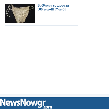
Βρέθηκαν εσώρουχα
500 ετών!!! [Φωτό]