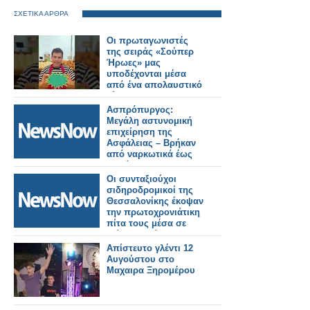
ΣΧΕΤΙΚΑ ΑΡΘΡΑ
Οι πρωταγωνιστές
της σειράς «Σούπερ
Ήρωες» μας
υποδέχονται μέσα
από ένα απολαυστικό
βίντεο...
Ασπρόπυργος:
Μεγάλη αστυνομική
επιχείρηση της
Ασφάλειας – Βρήκαν
από ναρκωτικά έως
υλικό του ΟΣΕ
Οι συνταξιούχοι
σιδηροδρομικοί της
Θεσσαλονίκης έκοψαν
την πρωτοχρονιάτικη
πίτα τους μέσα σε
κλίμα συγκίνησης.
Εικόνες και βίντεο
Απίστευτο γλέντι 12
Αυγούστου στο
Μαχαιρα Ξηρομέρου