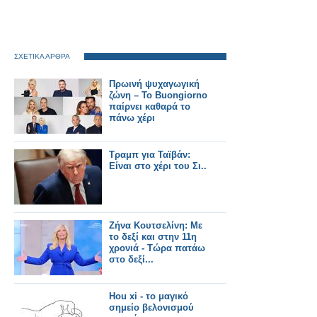
ΣΧΕΤΙΚΑ ΑΡΘΡΑ
Πρωινή ψυχαγωγική
ζώνη – Το Buongiorno
παίρνει καθαρά το
πάνω χέρι
Τραμπ για Ταϊβάν:
Είναι στο χέρι του Σι..
Ζήνα Κουτσελίνη: Με
το δεξί και στην 11η
χρονιά - Τώρα πατάω
στο δεξί...
Hou xi - το μαγικό
σημείο βελονισμού