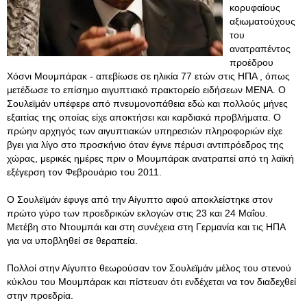
κορυφαίους
αξιωματούχους
του
ανατραπέντος
προέδρου
Χόσνι Μουμπάρακ - απεβίωσε σε ηλικία 77 ετών στις ΗΠΑ , όπως
μετέδωσε το επίσημο αιγυπτιακό πρακτορείο ειδήσεων MENA. Ο
Σουλεϊμάν υπέφερε από πνευμονοπάθεια εδώ και πολλούς μήνες
εξαιτίας της οποίας είχε αποκτήσει και καρδιακά προβλήματα. Ο
πρώην αρχηγός των αιγυπτιακών υπηρεσιών πληροφοριών είχε
βγει για λίγο στο προσκήνιο όταν έγινε πέρυσι αντιπρόεδρος της
χώρας, μερικές ημέρες πριν ο Μουμπάρακ ανατραπεί από τη λαϊκή
εξέγερση τον Φεβρουάριο του 2011.
Ο Σουλεϊμάν έφυγε από την Αίγυπτο αφού αποκλείστηκε στον
πρώτο γύρο των προεδρικών εκλογών στις 23 και 24 Μαΐου.
Μετέβη στο Ντουμπάι και στη συνέχεια στη Γερμανία και τις ΗΠΑ
για να υποβληθεί σε θεραπεία.
Πολλοί στην Αίγυπτο θεωρούσαν τον Σουλεϊμάν μέλος του στενού
κύκλου του Μουμπάρακ και πίστευαν ότι ενδέχεται να τον διαδεχθεί
στην προεδρία.