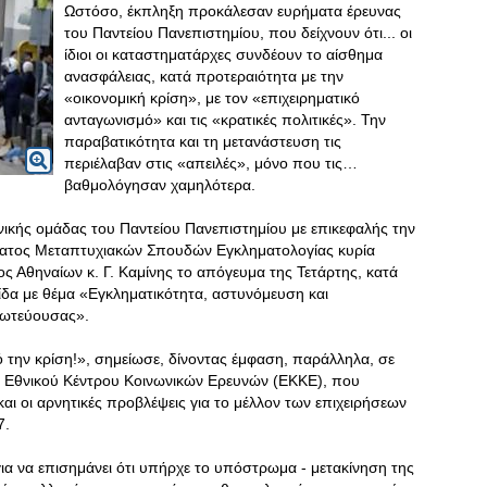
Ωστόσο, έκπληξη προκάλεσαν ευρήματα έρευνας
του Παντείου Πανεπιστημίου, που δείχνουν ότι... οι
ίδιοι οι καταστηματάρχες συνδέουν το αίσθημα
ανασφάλειας, κατά προτεραιότητα με την
«οικονομική κρίση», με τον «επιχειρηματικό
ανταγωνισμό» και τις «κρατικές πολιτικές». Την
παραβατικότητα και τη μετανάστευση τις
περιέλαβαν στις «απειλές», μόνο που τις…
βαθμολόγησαν χαμηλότερα.
νικής ομάδας του Παντείου Πανεπιστημίου με επικεφαλής την
μματος Μεταπτυχιακών Σπουδών Εγκληματολογίας κυρία
ος Αθηναίων κ. Γ. Καμίνης το απόγευμα της Τετάρτης, κατά
ίδα με θέμα «Εγκληματικότητα, αστυνόμευση και
ρωτεύουσας».
 την κρίση!», σημείωσε, δίνοντας έμφαση, παράλληλα, σε
υ Εθνικού Κέντρου Κοινωνικών Ερευνών (ΕΚΚΕ), που
και οι αρνητικές προβλέψεις για το μέλλον των επιχειρήσεων
7.
 για να επισημάνει ότι υπήρχε το υπόστρωμα - μετακίνηση της