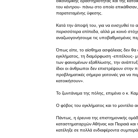
οικονομικής δραστηριότητας και της κατοι
του κέντρου- πάνω στο οποίο επικάθισαν, 
παρατεταμένης ύφεσης.
Κατά την άποψή του, για να ενισχυθεί το
περισσότερα επίπεδα, αλλά με κοινό στό
αναζωογονήσουμε τις υποβαθμισμένες περ
Όπως είπε, το αίσθημα ασφάλειας δεν θα
εγκλήματος, τη διαμόρφωση -επιτέλους- μ
των φαινομένων εξαθλίωσης, την ανάπτυξη
ίδιοι οι άνθρωποι δεν επιστρέψουν στην πό
προβληματικές σήμερα γειτονιές για να 
κατοικήσουν».
Το ζωντάνεμα της πόλης, επιμένει ο κ. Καμί
Ο φόβος του εγκλήματος και το μοντέλο 
Πάντως, η έρευνα της επιστημονικής ομάδ
καταστηματαρχών Αθήνας και Πειραιά και
κατέληξε σε πολλά ενδιαφέροντα συμπερ