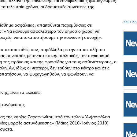
κίας, αλλαγή της κοινωνικής και εθνοφυλετικής φυσιογνωμίας
τα τελευταία χρόνια, οι δραματικές συνέπειες της
ΣΧΕΤΙΚΑ
 αίσθημα ασφάλειας, απαιτούνται παρεμβάσεις σε
χο: «Να κάνουμε ασφαλέστερο τον δημόσιο χώρο, να
ιοχές, να αποκαταστήσουμε την κοινωνική συνοχή».
 αποκατασταθεί, «αν, παράλληλα με την καταστολή του
ιας συνεπούς μεταναστευτικής πολιτικής, τον περιορισμό
 της πρόνοιας και της φροντίδας για τους ασθενέστερους, οι
λη. Αν, ιδίως οι νεότεροι, δεν έρθουν στο κέντρο και στις
περπατήσουν, να ψυχαγωγηθούν, να ψωνίσουν, να
νης, είναι το «κλειδί».
αστυνόμευσης
ας της κυρίας Ζαραφωνίτου υπό τον τίτλο «(Aν)ασφάλεια
 νέες μορφές αστυνόμευσης» (Μάιος 2010- Ιούνιος 2010)
άσματα.