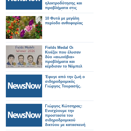
ηλεκτροδότησης και
προβλήματα στις
μεταφορές. Τρένο
εκτροχιάστηκε.
10 Φυτά με μεγάλη
περίοδο ανθοφορίας
Fields Medal Οι
Κινέζοι που έλυσαν
δύο «αιωνόβια»
προβλήματα και
κέρδισαν το Νόμπελ
Μαθηματικών
Έφυγε από την ζωή ο
σιδηροδρομικός
Γιώργος Τουρασής.
Γιώργος Κώτσηρας:
Ενισχύουμε την
προστασία του
σιδηροδρομικού
δικτύου με κατασκευή
ενισχυμένης