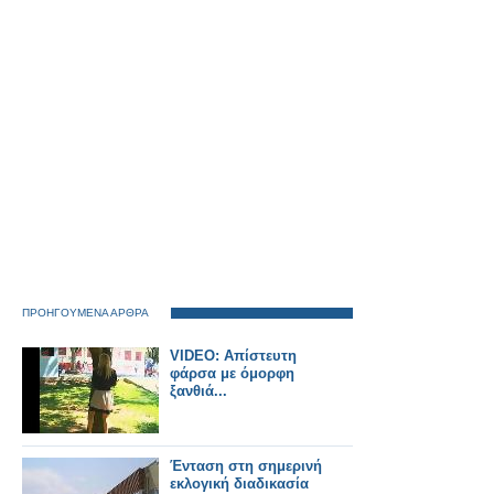
περίφραξης σε
Θριάσιο, Θήβα και
Ζευγολατιό.
ΠΡΟΗΓΟΥΜΕΝΑ ΑΡΘΡΑ
VIDEO: Απίστευτη
φάρσα με όμορφη
ξανθιά...
Ένταση στη σημερινή
εκλογική διαδικασία