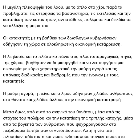
Η μεγάλη πλειοψηφία του λαού, με το όπλο στο χέρι, παρά τα
προβλήματα, τις στερήσεις τα βασανιστήρια, τις εκτελέσεις και την
καταπίεση των κατακτητών, αντιστάθηκε, πολέμησε και διεκδίκησε
να αλλάξει τη μοίρα του.
Οι κατακτητές με τη βοήθεια των δωσίλογων κυβερνήσεων
οδήγησαν τη χώρα σε ολοκληρωτική οικονομική κατάρρευση.
Η λεηλασία και το πλιάτσικο πάνω στις πλουτοπαραγωγικές πηγές
της χώρας, βοήθησαν να δημιουργηθεί και να λειτουργήσει μια
οικονομία με κύριο χαρακτηριστικό την μαύρη αγορά και τις
υπόγειες διαδικασίες και διαδρομές που την ένωναν με τους
κατακτητές.
Η μαύρη αγορά, η πείνα και ο λιμός οδήγησαν χιλιάδες ανθρώπους
στο θάνατο και χιλιάδες άλλους στην οικονομική καταστροφή.
Μέσα όμως από αυτό το σκηνικό του θανάτου, μέσα από τις
στάχτες του πολέμου και την καταπίεση της τριπλής κατοχής, μέσα
από τα βογκητά των ανθρώπων που ψυχορραγούσαν στα
πεζοδρόμια ξεπήδησαν οι «νεόπλουτοι». Αυτή η νέα τάξη
πλουσίων, αδίστακτη και χωρίς ενδοιασμούς συγκέντρωσε στα