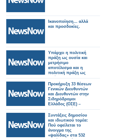
Ικανοποίηση… αλλά
και προσδοκίες.
Υπάρχει η πολιτική
πράξη ως ουσία και
μετρήσιμο
αποτέλεσμα και η
πολιτική πράξη ως
πρόσκαιρες
εντυπώσεις μέσω
Προκήρυξη 33 θέσεων
διαστρέβλωσης των
Γενικών Διευθυντών
γεγονότων και της
και Διευθυντών στην
πραγματικότητας,
Σιδηρόδρομοι
χωρίς κανένα
Ελλάδος (ΟΣΕ) –
μετρήσιμο
Άνοιγμα σε έμπειρα
αποτέλεσμα, απλά για
στελέχη από Ελλάδα
Συντάξεις δημοσίου
ατομική εξύψωση και
και εξωτερικό
και ιδιωτικού τομέα:
στιγμιαία
Πού οφείλεται το
ικανοποίηση.
άνοιγμα της
«ψαλίδας» στα 532