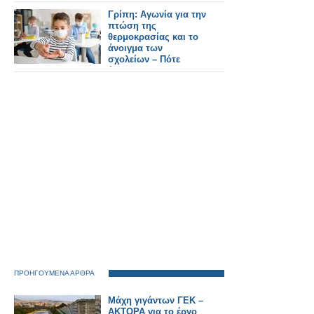
ευρώ - Τι δείχνουν οι
πληρωμές του
Γρίπη: Αγωνία για την
Δεκεμβρίου
πτώση της
θερμοκρασίας και το
άνοιγμα των
σχολείων – Πότε
έρχεται το πικ και η
ύφεση
ΠΡΟΗΓΟΥΜΕΝΑ ΑΡΘΡΑ
Μάχη γιγάντων ΓΕΚ –
ΑΚΤΟΡΑ για το έργο