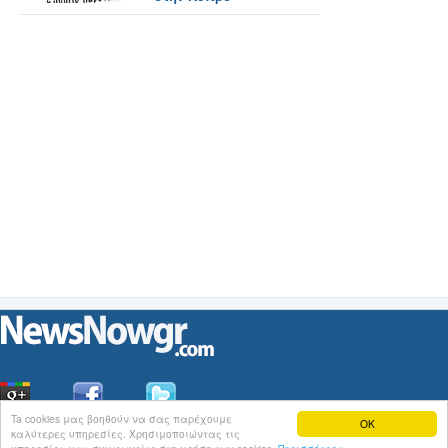
Ta cookies μας βοηθούν να σας παρέχουμε
OK
καλύτερες υπηρεσίες. Χρησιμοποιώντας τις
Οι
Ειδήσεις
του NewsNowgr.com στο
iNews