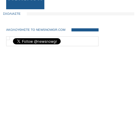
ΣΧΟΛΙΑΣΤΕ
ΑΚΟΛΟΥΘΗΣΤΕ ΤΟ NEWSNOWGR.COM