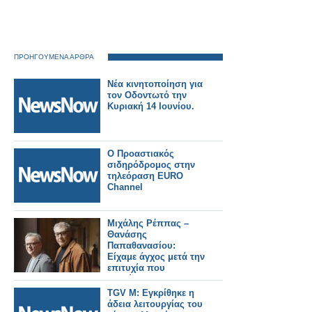
ΠΡΟΗΓΟΥΜΕΝΑ ΑΡΘΡΑ
Νέα κινητοποίηση για
τον Οδοντωτό την
Κυριακή 14 Ιουνίου.
Ο Προαστιακός
σιδηρόδρομος στην
τηλεόραση EURO
Channel
Μιχάλης Ρέππας –
Θανάσης
Παπαθανασίου:
Είχαμε άγχος μετά την
επιτυχία που
σημείωσαν οι «Τρεις
Χάριτες»
TGV M: Εγκρίθηκε η
άδεια λειτουργίας του