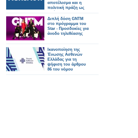
αποτέλεσμα και η
πολιτική πράξη ως
πρόσκαιρες
εντυπώσεις μέσω
Διπλή δόση GNTM
διαστρέβλωσης των
στο πρόγραμμα του
γεγονότων και της
Star - Προσδοκίες για
πραγματικότητας,
άνοδο τηλεθέασης
χωρίς κανένα
μετρήσιμο
αποτέλεσμα, απλά για
Ικανοποίηση της
ατομική εξύψωση και
Ένωσης Ασθενών
στιγμιαία
Ελλάδας για τη
ικανοποίηση.
ψήφιση του άρθρου
86 του νόμου