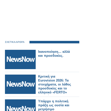
ΣΧΕΤΙΚΑ ΑΡΘΡΑ
Ικανοποίηση… αλλά
και προσδοκίες.
Κριτική για
Eurovision 2026: Τα
στοιχήματα, οι λάθος
προσδοκίες και το
ελληνικό «FERTO»
που χάθηκε στη
σκηνή
Υπάρχει η πολιτική
πράξη ως ουσία και
μετρήσιμο