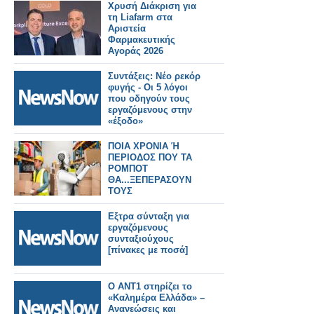
Έδεσσα.
Χρυσή Διάκριση για
τη Liafarm στα
Αριστεία
Φαρμακευτικής
Αγοράς 2026
Συντάξεις: Νέο ρεκόρ
φυγής - Οι 5 λόγοι
που οδηγούν τους
εργαζόμενους στην
«έξοδο»
ΠΟΙΑ ΧΡΟΝΙΑ Ή
ΠΕΡΙΟΔΟΣ ΠΟΥ ΤΑ
ΡΟΜΠΟΤ
ΘΑ...ΞΕΠΕΡΑΣΟΥΝ
ΤΟΥΣ
ΕΡΓΑΖΟΜΕΝΟΥΣ
Εξτρα σύνταξη για
εργαζόμενους
συνταξιούχους
[πίνακες με ποσά]
Ο ΑΝΤ1 στηρίζει το
«Καλημέρα Ελλάδα» –
Ανανεώσεις και