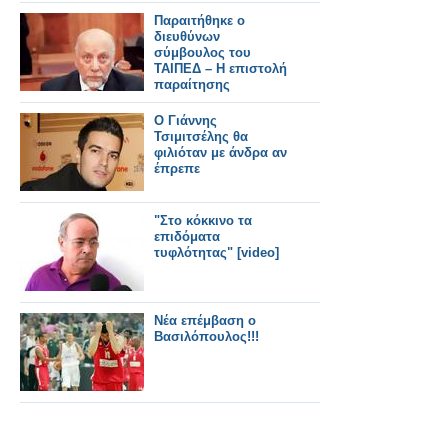
Παραιτήθηκε ο
διευθύνων
σύμβουλος του
ΤΑΙΠΕΔ – Η επιστολή
παραίτησης
O Γιάννης
Τσιμιτσέλης θα
φιλιόταν με άνδρα αν
έπρεπε
"Στο κόκκινο τα
επιδόματα
τυφλότητας" [video]
Νέα επέμβαση ο
Βασιλόπουλος!!!