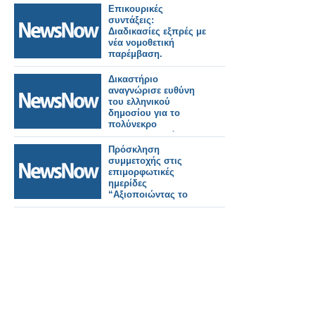
Επικουρικές
συντάξεις:
Διαδικασίες εξπρές με
νέα νομοθετική
παρέμβαση.
Δικαστήριο
αναγνώρισε ευθύνη
του ελληνικού
δημοσίου για το
πολύνεκρο
σιδηροδρομικό
δυστύχημα στα Τέμπη
Πρόσκληση
και επιδίκασε ποσό
συμμετοχής στις
των 400.000 ευρώ
επιμορφωτικές
ημερίδες
“Αξιοποιώντας το
Copilot Chat στην
Καθημερινή Εργασία
του Δημοσίου Τομέα”.