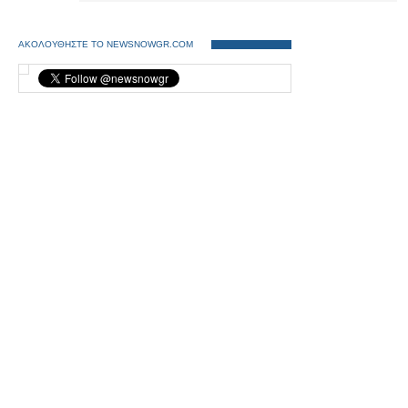
ΑΚΟΛΟΥΘΗΣΤΕ ΤΟ NEWSNOWGR.COM