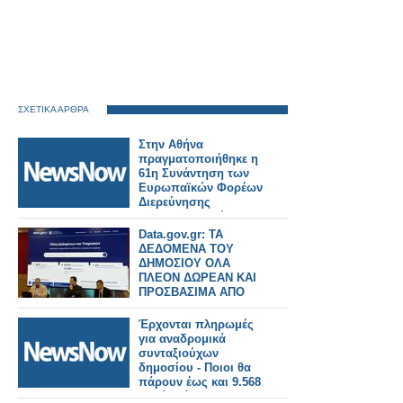
ΣΧΕΤΙΚΑ ΑΡΘΡΑ
Στην Αθήνα
πραγματοποιήθηκε η
61η Συνάντηση των
Ευρωπαϊκών Φορέων
Διερεύνησης
Σιδηροδρομικών
Ατυχημάτων»
Data.gov.gr: ΤΑ
ΔΕΔΟΜΕΝΑ ΤΟΥ
ΔΗΜΟΣΙΟΥ ΟΛΑ
ΠΛΕΟΝ ΔΩΡΕΑΝ ΚΑΙ
ΠΡΟΣΒΑΣΙΜΑ ΑΠΟ
ΤΟΥΣ ΠΟΛΙΤΕΣ
Έρχονται πληρωμές
για αναδρομικά
συνταξιούχων
δημοσίου - Ποιοι θα
πάρουν έως και 9.568
ευρώ [πίνακες]