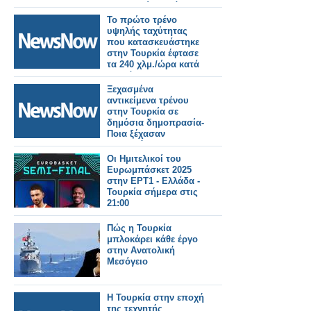
μεταφορών κατά
μήκος του Μεσαίου
Το πρώτο τρένο
Διαδρόμου.
υψηλής ταχύτητας
που κατασκευάστηκε
στην Τουρκία έφτασε
τα 240 χλμ./ώρα κατά
τη διάρκεια των
δοκιμών
Ξεχασμένα
αντικείμενα τρένου
στην Τουρκία σε
δημόσια δημοπρασία-
Ποια ξέχασαν
περισσότερο οι
επιβάτες.
Οι Ημιτελικοί του
Ευρωμπάσκετ 2025
στην ΕΡΤ1 - Ελλάδα -
Τουρκία σήμερα στις
21:00
Πώς η Τουρκία
μπλοκάρει κάθε έργο
στην Ανατολική
Μεσόγειο
Η Τουρκία στην εποχή
της τεχνητής