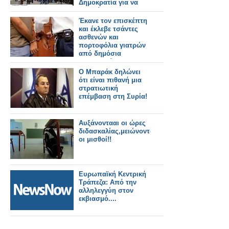
Δημοκρατία για να
συνεχίσουν την
κατασπατάληση του
Έκανε τον επισκέπτη
δημοσίου χρήματος!
και έκλεβε τσάντες
ασθενών και
πορτοφόλια γιατρών
από δημόσια
νοσοκομεία!
Ο Μπαράκ δηλώνει
ότι είναι πιθανή μια
στρατιωτική
επέμβαση στη Συρία!
Αυξάνοντααι οι ώρες
διδασκαλίας,μειώνονται
οι μισθοί!!
Ευρωπαϊκή Κεντρική
Tράπεζα: Από την
αλληλεγγύη στον
εκβιασμό....