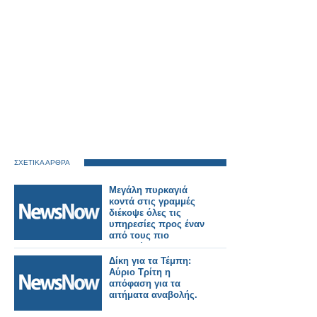
ΣΧΕΤΙΚΑ ΑΡΘΡΑ
Μεγάλη πυρκαγιά
κοντά στις γραμμές
διέκοψε όλες τις
υπηρεσίες προς έναν
από τους πιο
πολυσύχναστους
σιδηροδρομικούς
Δίκη για τα Τέμπη:
σταθμούς του
Αύριο Τρίτη η
Λονδίνου.
απόφαση για τα
αιτήματα αναβολής.