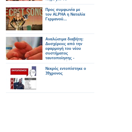
αναλάμβανε την
πρωινή ζώνη του
Προς συμφωνία με
ΑΝΤ1 με τις ευλογίες
τον ALPHA η Ναταλία
του Παπαδάκη
Γερμανού...
Αναλώσιμα διαβήτη:
Δυσχέρειες από την
εφαρμογή του νέου
συστήματος
ταυτοποίησης -
συνταγογράφησης
Νεκρός εντοπίστηκε ο
39χρονος