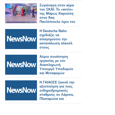
Συγκίνηση στον αέρα
του ΣΚΑΪ: Το «αντίο»
της Μάρως Καρούση
στον Άκη
Παυλόπουλο πριν τον
ΑΝΤ1
Η Deutsche Bahn
σχεδιάζει να
απαγορεύσει την
κατανάλωση αλκοόλ
στους
σιδηροδρομικούς
σταθμούς στη
Αύριο συνάντηση
Γερμανία.
εργασίας με τον
Αναπληρωτή
Υπουργό Υποδομών
και Μεταφορών
Γιώργο Κώτσηρα θα
έχει ο Κωνσταντίνος
Η ΓΑΙΑΟΣΕ ξεκινά την
Γκιουλέκας.
αξιοποίηση για τους
σιδηροδρομικούς
σταθμούς σε Λάρισα,
Πλαταμώνα και
Κατάκολο.