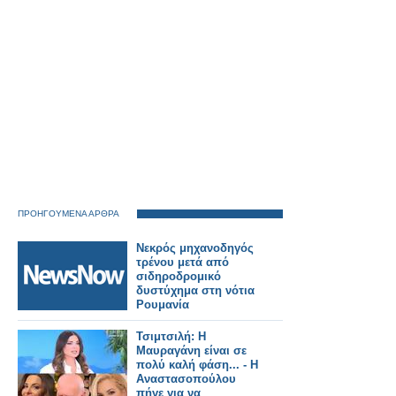
ΠΡΟΗΓΟΥΜΕΝΑ ΑΡΘΡΑ
Νεκρός μηχανοδηγός
τρένου μετά από
σιδηροδρομικό
δυστύχημα στη νότια
Ρουμανία
Τσιμτσιλή: Η
Μαυραγάνη είναι σε
πολύ καλή φάση... - Η
Αναστασοπούλου
πήγε για να