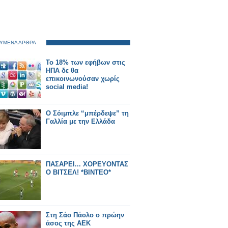
ΥΜΕΝΑ ΑΡΘΡΑ
Το 18% των εφήβων στις
ΗΠΑ δε θα
επικοινωνούσαν χωρίς
social media!
Ο Σόιμπλε “μπέρδεψε” τη
Γαλλία με την Ελλάδα
ΠΑΣΑΡΕΙ... ΧΟΡΕΥΟΝΤΑΣ
Ο ΒΙΤΣΕΛ! *ΒΙΝΤΕΟ*
Στη Σάο Πάολο ο πρώην
άσος της ΑΕΚ