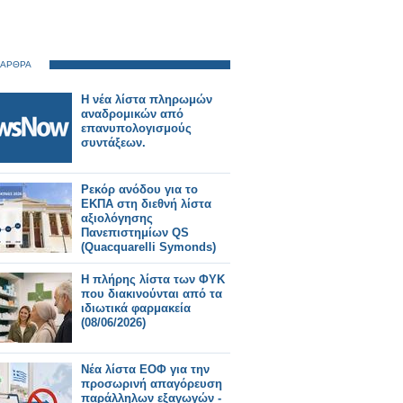
 ΑΡΘΡΑ
Η νέα λίστα πληρωμών
αναδρομικών από
επανυπολογισμούς
συντάξεων.
Ρεκόρ ανόδου για το
ΕΚΠΑ στη διεθνή λίστα
αξιολόγησης
Πανεπιστημίων QS
(Quacquarelli Symonds)
Η πλήρης λίστα των ΦΥΚ
που διακινούνται από τα
ιδιωτικά φαρμακεία
(08/06/2026)
Νέα λίστα ΕΟΦ για την
προσωρινή απαγόρευση
παράλληλων εξαγωγών -