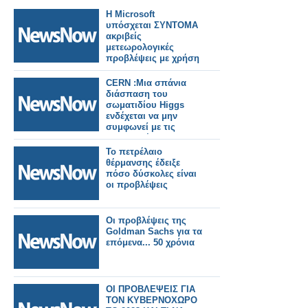
Η Microsoft
υπόσχεται ΣΥΝΤΟΜΑ
ακριβείς
μετεωρολογικές
προβλέψεις με χρήση
AI
CERN :Μια σπάνια
διάσπαση του
σωματιδίου Higgs
ενδέχεται να μην
συμφωνεί με τις
θεωρητικές
προβλέψεις
Το πετρέλαιο
θέρμανσης έδειξε
πόσο δύσκολες είναι
οι προβλέψεις
Οι προβλέψεις της
Goldman Sachs για τα
επόμενα... 50 χρόνια
ΟΙ ΠΡΟΒΛΕΨΕΙΣ ΓΙΑ
ΤΟΝ ΚΥΒΕΡΝΟΧΩΡΟ