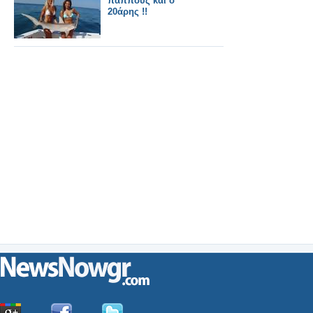
παππούς και ο
20άρης !!