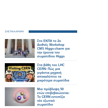
ΣΧΕΤΙΚΑ ΑΡΘΡΑ
Στο ΕΚΠΑ το 2ο
Διεθνές Workshop
CMS Higgs-charm για
την έρευνα του
σωματιδίου Higgs
Στα βάθη του LHC
CERN: Πώς μια
γιγάντια μηχανή
αποκαλύπτει τα
μικρότερα σωματίδια
του Σύμπαντος
Μια πρόβλεψη 50
ετών επιβεβαιώνεται:
Το CERN εντοπίζει
νέο εξωτικό
σωματίδιο