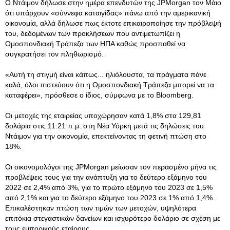
Ο Ντάιμον δήλωσε στην ημέρα επενδυτών της JPMorgan τον Μάιο
ότι υπάρχουν «σύννεφα καταιγίδας» πάνω από την αμερικανική
οικονομία, αλλά δήλωσε πως έκτοτε επικαιροποίησε την πρόβλεψή
του, δεδομένων των προκλήσεων που αντιμετωπίζει η
Ομοσπονδιακή Τράπεζα των ΗΠΑ καθώς προσπαθεί να
συγκρατήσει τον πληθωρισμό.
«Αυτή τη στιγμή είναι κάπως... ηλιόλουστα, τα πράγματα πάνε
καλά, όλοι πιστεύουν ότι η Ομοσπονδιακή Τράπεζα μπορεί να τα
καταφέρει», πρόσθεσε ο ίδιος, σύμφωνα με το Bloomberg.
Οι μετοχές της εταιρείας υποχώρησαν κατά 1,8% στα 129,81
δολάρια στις 11:21 π.μ. στη Νέα Υόρκη μετά τις δηλώσεις του
Ντάιμον για την οικονομία, επεκτείνοντας τη φετινή πτώση στο
18%.
Οι οικονομολόγοι της JPMorgan μείωσαν τον περασμένο μήνα τις
προβλέψεις τους για την ανάπτυξη για το δεύτερο εξάμηνο του
2022 σε 2,4% από 3%, για το πρώτο εξάμηνο του 2023 σε 1,5%
από 2,1% και για το δεύτερο εξάμηνο του 2023 σε 1% από 1,4%.
Επικαλέστηκαν πτώση των τιμών των μετοχών, υψηλότερα
επιτόκια στεγαστικών δανείων και ισχυρότερο δολάριο σε σχέση με
τους εμπορικούς εταίρους.