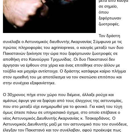
μετά από καυγά
σε σημείο,
όπου
ξεφόρτωναν
ζωοτροφές.
Τον δράστη
συνέλαβε ο Αστυνομικός διευθυντής Ακαρνανίας Σύμφωνα με τις
πρώτες πληροφορίες του agriniopress, ο καυγάς μεταξύ των δυο
Πακιστανών ξεκίνησε την ώρα που ξεφόρτωναν ζωοτροφές σε
αποθήκη στο Καινούργιο Τριχωνίδας .Οι δυο Πακιστανοί δεν
άργησαν να έρθουν στα χέρια και ένας επιτέθηκε στον άλλον με
τούβλο και μαχαίρι αντίστοιχα. Ο δράστης κατάφερε καίριο πλήγμα
στον ομοεθνή του με αποτέλεσμα να τον σκοτώσει επιτόπου και
στην συνέχεια εξαφανίστηκε.
Ο 30χρονος πήγε στον χώρο που διέμενε, άλλαξε ρούχα και
αμέσως έφυγε για να ξεφύγει από τους έλεγχους της αστυνομίας,
που στο μεταξύ είχε ενημερωθεί για το φονικό. Για κακή του τύχη
όμως έπεσε πάνω σε υπηρεσιακό όχημα, στο οποίο επέβαινε ο
νέος Αστυνομικός Διευθυντής Ακαρνανίας κ. Τσακαρδάνος. Ο
Αστυνομικός Διευθυντής μαζί με τον αστυνομικό που τον συνόδευε,
έλεγξαν τον Πακιστανό και τον συνέλαβαν, αφού προέκυψε πως