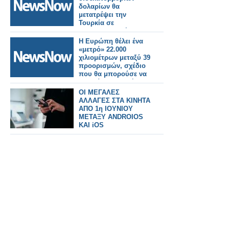
δολαρίων θα
μετατρέψει την
Τουρκία σε
σιδηροδρομική
γέφυρα μεταξύ
Η Ευρώπη θέλει ένα
Ευρώπης και Ασίας.
«μετρό» 22.000
χιλιομέτρων μεταξύ 39
προορισμών, σχέδιο
που θα μπορούσε να
εκτοπίσει τις πτήσεις.
ΟΙ ΜΕΓΑΛΕΣ
ΑΛΛΑΓΕΣ ΣΤΑ ΚΙΝΗΤΑ
ΑΠΟ 1η ΙΟΥΝΙΟΥ
ΜΕΤΑΞΥ ANDROIOS
KAI iOS