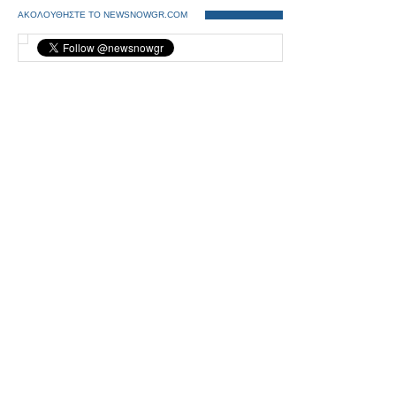
ΑΚΟΛΟΥΘΗΣΤΕ ΤΟ NEWSNOWGR.COM