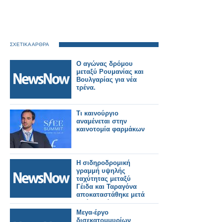
ΣΧΕΤΙΚΑ ΑΡΘΡΑ
Ο αγώνας δρόμου
μεταξύ Ρουμανίας και
Βουλγαρίας για νέα
τρένα.
Τι καινούργιο
αναμένεται στην
καινοτομία φαρμάκων
Η σιδηροδρομική
γραμμή υψηλής
ταχύτητας μεταξύ
Γέιδα και Ταραγόνα
αποκαταστάθηκε μετά
από σχεδόν τρεις
ώρες διακοπής λόγω
Μεγα-έργο
πυρκαγιάς.
δισεκατομμυρίων