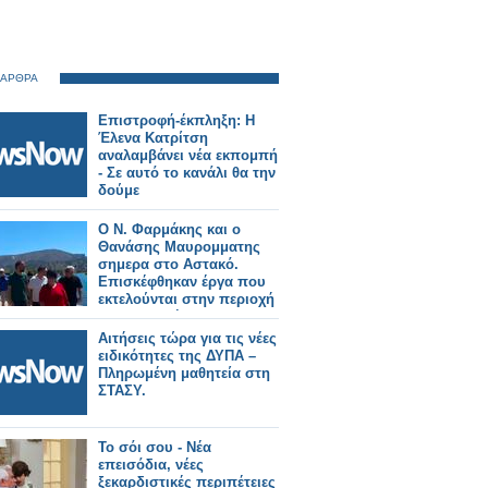
 ΑΡΘΡΑ
Επιστροφή-έκπληξη: Η
Έλενα Κατρίτση
αναλαμβάνει νέα εκπομπή
- Σε αυτό το κανάλι θα την
δούμε
Ο Ν. Φαρμάκης και ο
Θανάσης Μαυρομματης
σημερα στο Αστακό.
Επισκέφθηκαν έργα που
εκτελούνται στην περιοχή
και συναντήθηκαν με
φορείς και πολίτες (φωτο-
Αιτήσεις τώρα για τις νέες
βιντεο)
ειδικότητες της ΔΥΠΑ –
Πληρωμένη μαθητεία στη
ΣΤΑΣΥ.
Το σόι σου - Νέα
επεισόδια, νέες
ξεκαρδιστικές περιπέτειες