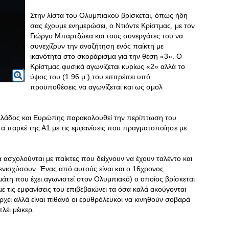
Στην λίστα του Ολυμπιακού βρίσκεται, όπως ήδη
σας έχουμε ενημερώσει, ο Ντιόντε Κρίστμας, με τον
Γιώργο Μπαρτζώκα και τους συνεργάτες του να
συνεχίζουν την αναζήτηση ενός παίκτη με
ικανότητα στο σκοράρισμα για την θέση «3». Ο
Κρίστμας φυσικά αγωνίζεται κυρίως «2» αλλά το
ύψος του (1.96 μ.) του επιτρέπει υπό
προϋποθέσεις να αγωνίζεται και ως σμολ
λάδος και Ευρώπης παρακολουθεί την περίπτωση του
α παρκέ της Α1 με τις εμφανίσεις που πραγματοποίησε με
 ασχολούνται με παίκτες που δείχνουν να έχουν ταλέντο και
ς ενισχύσουν. Ένας από αυτούς είναι και ο 16χρονος
άτη που έχει αγωνιστεί στον Ολυμπιακό) ο οποίος βρίσκεται
 τις εμφανίσεις του επιβεβαιώνει τα όσα καλά ακούγονται
χει αλλά είναι πιθανό οι ερυθρόλευκοι να κινηθούν σοβαρά
λέι μέικερ.