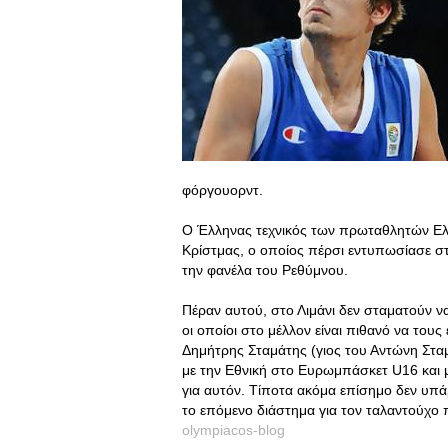
φόργουορντ.
Ο Έλληνας τεχνικός των πρωταθλητών Ελ
Κρίστμας, ο οποίος πέρσι εντυπωσίασε στ
την φανέλα του Ρεθύμνου.
Πέραν αυτού, στο Λιμάνι δεν σταματούν να
οι οποίοι στο μέλλον είναι πιθανό να του
Δημήτρης Σταμάτης (γιος του Αντώνη Σταμ
με την Εθνική στο Ευρωμπάσκετ U16 και με
για αυτόν. Τίποτα ακόμα επίσημο δεν υπάρ
το επόμενο διάστημα για τον ταλαντούχο π
olympiacos-blog