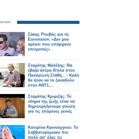
 ΑΡΘΡΑ
Σάκης Ρουβάς για τη
Eurovision: «Δεν μου
αρέσει που υπάρχουν
επιτροπές»
Σταμάτης Μαλέλης: Θα
έβαζα άντρα δίπλα στον
Παναγιώτη Στάθη... - Καλό
θα ήταν να το ξαναδούν
στον ΑΝΤ1...
Σταμάτης Κριμιζής: Το
νόημα της ζωής είναι να
δημιουργήσουμε γνώση
για τις επόμενες γενιές
Κατερίνα Καινούργιου: Το
Σαββατοκύριακο πιο
πολύ απ’ όλες τις