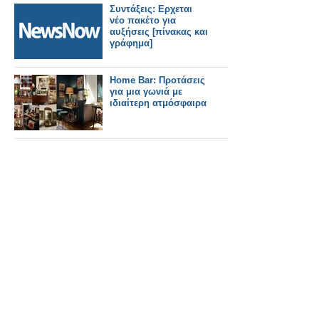
προτάσεις και
Συντάξεις: Ερχεται
αιτήματα (video)
νέο πακέτο για
αυξήσεις [πίνακας και
γράφημα]
Home Bar: Προτάσεις
για μια γωνιά με
ιδιαίτερη ατμόσφαιρα