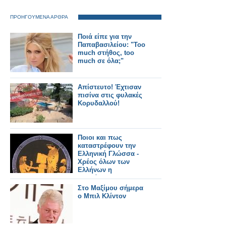
ΠΡΟΗΓΟΥΜΕΝΑ ΑΡΘΡΑ
Ποιά είπε για την
Παπαβασιλείου: "Too
much στήθος, too
much σε όλα;"
Απίστευτο! Έχτισαν
πισίνα στις φυλακές
Κορυδαλλού!
Ποιοι και πως
καταστρέφουν την
Ελληνική Γλώσσα -
Χρέος όλων των
Ελλήνων η
υπεράσπιση της!!!
Στο Μαξίμου σήμερα
ο Μπιλ Κλίντον