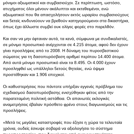
μόνιμοι αξιωματικοί και συμβασιούχοι. Σε περίπτωση, ωστόσο,
ατυχήματος όλοι μένουν ακάλυπτοι και εκτεθειμένοι, ενώ
αξιωματικοί που θα απασχολήσουν εκτός ωραρίου συμβασιούχους
και 5ετείς κινδυνεύουν να βρεθούν κατηγορούμενοι στα δικαστήρια,
όπως έχει άλλωστε συμβεί ουκ ολίγες φορές στο παρελθόν.
Και σαν να μην έφταναν αυτά, τα κενά, σύμφωνα με συνδικαλιστές,
σε μόνιμο προσωπικό ανέρχονται σε 4.215 άτομα, αφού δεν έχουν
γίνει προσλήψεις από το 2008. Η δύναμη του πυροσβεστικού
σώματος για τη δασοπυρόσβεση αριθμεί περίπου 14.400 άτομα.
Από αυτά μόνιμο προσωπικό είναι τα 8.495. Οι 4.000 έχουν
προσληφθεί ως υπάλληλοι 5ετούς θητείας, ενώ όψιμα
προστέθηκαν και 1.906 εποχικοί.
Οι καθυστερήσεις που πάντοτε υπήρξαν εγγενές πρόβλημα του
σχεδιασμού δασοπυρόσβεσης ενισχύθηκαν φέτος από την
παρατεταμένη πολιτική αστάθεια. Οι απανωτές εκλογικές
αναμετρήσεις έβαλαν πρόσθετο φρένο στους διαγωνισμούς και τις
προσλήψεις.
«Μετά τις μεγάλες καταστροφές που έζησε η χώρα τα τελευταία
χρόνια, ουδείς έσκυψε σοβαρά να αξιολογήσει το σύστημα