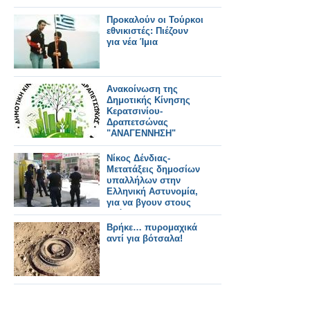
Προκαλούν οι Τούρκοι
εθνικιστές: Πιέζουν
για νέα Ίμια
Ανακοίνωση της
Δημοτικής Κίνησης
Κερατσινίου-
Δραπετσώνας
"ΑΝΑΓΕΝΝΗΣΗ"
Νίκος Δένδιας-
Μετατάξεις δημοσίων
υπαλλήλων στην
Ελληνική Αστυνομία,
για να βγουν στους
δρόμους
περισσότεροι
Βρήκε… πυρομαχικά
ένστολοι
αντί για βότσαλα!