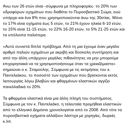
Ανω των 26 ετών είναι -σύμφωνα με πληροφορίες- το 20% των
υδροφόρων οχημάτων που διαθέτει το Πυροσβεστικό Σώμα, ενώ
υπάρχει και ένα 8% που χρησιμοποιούνται άνω της 30ετίας. Μόνο
το 17% είναι οχήματα έως 5 ετών, το 21% έχουν ηλικία 6-10 ετών,
το 15% είναι 11-15 ετών, το 22% 16-20 ετών, το 5% 21-25 ετών και
τα υπόλοιπα παλιότερα.
«Αυτό συνιστά διπλό πρόβλημα. Από τη μια έχουμε έναν μεγάλο
αριθμό παλιών οχημάτων με ακριβή και δύσκολη συντήρηση και
από την άλλη υπάρχουν μεγάλες πιθανότητες να μην μπορούμε
επιχειρησιακά να τα χρησιμοποιήσουμε όταν τα χρειαζόμαστε»
σημειώνει ο κ. Σταμούλης. Σύμφωνα με τις εκτιμήσεις του κ.
Παντελεάκου, το ποσοστό των οχημάτων που βρίσκονται εκτός
λειτουργίας λόγω βλαβών και φθαρμένων ελαστικών αγγίζει
πανελλαδικά το 20%.
Τα φθαρμένα ελαστικά είναι μια άλλη πληγή του συστήματος.
Σύμφωνα με τον κ. Παντελεάκο, η τελευταία προμήθεια ελαστικών
από το ελληνικό Δημόσιο χρονολογείται από το 2008. Από τότε τα
πυροσβεστικά οχήματα αλλάζουν λάστιχα με χορηγίες, δωρεές
κ.λπ.