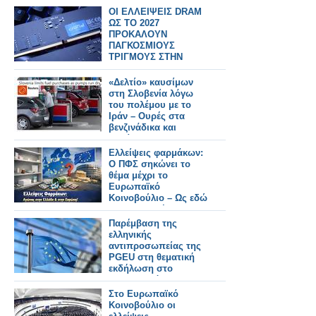
του φαρμακοποιού
ΟΙ ΕΛΛΕΙΨΕΙΣ DRAM
ΩΣ ΤΟ 2027
ΠΡΟΚΑΛΟΥΝ
ΠΑΓΚΟΣΜΙΟΥΣ
ΤΡΙΓΜΟΥΣ ΣΤΗΝ
ΑΓΟΡΑ
«Δελτίο» καυσίμων
στη Σλοβενία λόγω
του πολέμου με το
Ιράν – Ουρές στα
βενζινάδικα και
ελλείψεις
Ελλείψεις φαρμάκων:
Ο ΠΦΣ σηκώνει το
θέμα μέχρι το
Ευρωπαϊκό
Κοινοβούλιο – Ως εδώ
με την ανοχή
Παρέμβαση της
ελληνικής
αντιπροσωπείας της
PGEU στη θεματική
εκδήλωση στο
Ευρωπαϊκό
Κοινοβούλιο για τις
Στο Ευρωπαϊκό
ελλείψεις φαρμάκων
Κοινοβούλιο οι
στην Ευρώπη