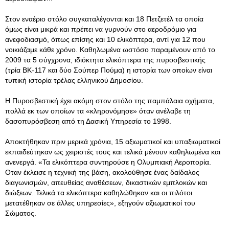
Στον εναέριο στόλο συγκαταλέγονται και 18 Πετζετέλ τα οποία
όμως είναι μικρά και πρέπει να γυρνούν στο αεροδρόμιο για
ανεφοδιασμό, όπως επίσης και 10 ελικόπτερα, αντί για 12 που
νοικιάζαμε κάθε χρόνο. Καθηλωμένα ωστόσο παραμένουν από το
2009 τα 5 σύγχρονα, ιδιόκτητα ελικόπτερα της πυροσβεστικής
(τρία BK-117 και δύο Σούπερ Πούμα) η ιστορία των οποίων είναι
τυπική ιστορία τρέλας ελληνικού Δημοσίου.
Η Πυροσβεστική έχει ακόμη στον στόλο της παμπάλαια οχήματα,
πολλά εκ των οποίων τα «κληρονόμησε» όταν ανέλαβε τη
δασοπυρόσβεση από τη Δασική Υπηρεσία το 1998.
Αποκτήθηκαν πριν μερικά χρόνια, 15 αξιωματικοί και υπαξιωματικοί
εκπαιδεύτηκαν ως χειριστές τους και τελικά μένουν καθηλωμένα και
ανενεργά. «Τα ελικόπτερα συντηρούσε η Ολυμπιακή Αεροπορία.
Οταν έκλεισε η τεχνική της βάση, ακολούθησε ένας δαίδαλος
διαγωνισμών, απευθείας αναθέσεων, δικαστικών εμπλοκών και
διώξεων. Τελικά τα ελικόπτερα καθηλώθηκαν και οι πιλότοι
μετατέθηκαν σε άλλες υπηρεσίες», εξηγούν αξιωματικοί του
Σώματος.