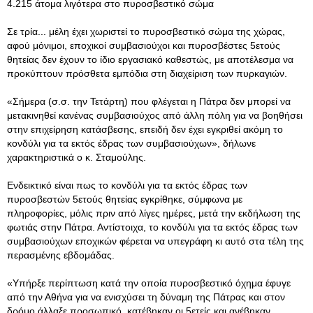
4.215 άτομα λιγότερα στο πυροσβεστικό σώμα
Σε τρία... μέλη έχει χωριστεί το πυροσβεστικό σώμα της χώρας,
αφού μόνιμοι, εποχικοί συμβασιούχοι και πυροσβέστες 5ετούς
θητείας δεν έχουν το ίδιο εργασιακό καθεστώς, με αποτέλεσμα να
προκύπτουν πρόσθετα εμπόδια στη διαχείριση των πυρκαγιών.
«Σήμερα (σ.σ. την Τετάρτη) που φλέγεται η Πάτρα δεν μπορεί να
μετακινηθεί κανένας συμβασιούχος από άλλη πόλη για να βοηθήσει
στην επιχείρηση κατάσβεσης, επειδή δεν έχει εγκριθεί ακόμη το
κονδύλι για τα εκτός έδρας των συμβασιούχων», δήλωνε
χαρακτηριστικά ο κ. Σταμούλης.
Ενδεικτικό είναι πως το κονδύλι για τα εκτός έδρας των
πυροσβεστών 5ετούς θητείας εγκρίθηκε, σύμφωνα με
πληροφορίες, μόλις πριν από λίγες ημέρες, μετά την εκδήλωση της
φωτιάς στην Πάτρα. Αντίστοιχα, το κονδύλι για τα εκτός έδρας των
συμβασιούχων εποχικών φέρεται να υπεγράφη κι αυτό στα τέλη της
περασμένης εβδομάδας.
«Υπήρξε περίπτωση κατά την οποία πυροσβεστικό όχημα έφυγε
από την Αθήνα για να ενισχύσει τη δύναμη της Πάτρας και στον
δρόμο άλλαξε προσωπικό, κατέβηκαν οι 5ετείς και ανέβηκαν