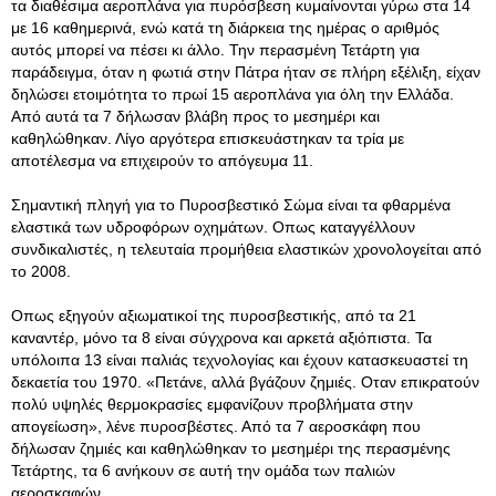
τα διαθέσιμα αεροπλάνα για πυρόσβεση κυμαίνονται γύρω στα 14
με 16 καθημερινά, ενώ κατά τη διάρκεια της ημέρας ο αριθμός
αυτός μπορεί να πέσει κι άλλο. Την περασμένη Τετάρτη για
παράδειγμα, όταν η φωτιά στην Πάτρα ήταν σε πλήρη εξέλιξη, είχαν
δηλώσει ετοιμότητα το πρωί 15 αεροπλάνα για όλη την Ελλάδα.
Από αυτά τα 7 δήλωσαν βλάβη προς το μεσημέρι και
καθηλώθηκαν. Λίγο αργότερα επισκευάστηκαν τα τρία με
αποτέλεσμα να επιχειρούν το απόγευμα 11.
Σημαντική πληγή για το Πυροσβεστικό Σώμα είναι τα φθαρμένα
ελαστικά των υδροφόρων οχημάτων. Οπως καταγγέλλουν
συνδικαλιστές, η τελευταία προμήθεια ελαστικών χρονολογείται από
το 2008.
Οπως εξηγούν αξιωματικοί της πυροσβεστικής, από τα 21
καναντέρ, μόνο τα 8 είναι σύγχρονα και αρκετά αξιόπιστα. Τα
υπόλοιπα 13 είναι παλιάς τεχνολογίας και έχουν κατασκευαστεί τη
δεκαετία του 1970. «Πετάνε, αλλά βγάζουν ζημιές. Οταν επικρατούν
πολύ υψηλές θερμοκρασίες εμφανίζουν προβλήματα στην
απογείωση», λένε πυροσβέστες. Από τα 7 αεροσκάφη που
δήλωσαν ζημιές και καθηλώθηκαν το μεσημέρι της περασμένης
Τετάρτης, τα 6 ανήκουν σε αυτή την ομάδα των παλιών
αεροσκαφών...