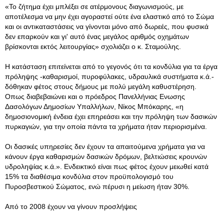
«Το ζήτημα έχει μπλέξει σε ατέρμονους διαγωνισμούς, με
αποτέλεσμα να μην έχει αγοραστεί ούτε ένα ελαστικό από το Σώμα
και οι αντικαταστάσεις να γίνονται μόνο από δωρεές, που φυσικά
δεν επαρκούν και γι' αυτό ένας μεγάλος αριθμός οχημάτων
βρίσκονται εκτός λειτουργίας» σχολιάζει ο κ. Σταμούλης.
Η κατάσταση επιτείνεται από το γεγονός ότι τα κονδύλια για τα έργα
πρόληψης -καθαρισμοί, πυροφύλακες, υδραυλικά συστήματα κ.ά.-
δόθηκαν φέτος στους δήμους με πολύ μεγάλη καθυστέρηση.
Οπως διαβεβαιώνει και ο πρόεδρος Πανελλήνιας Ενωσης
Δασολόγων Δημοσίων Υπαλλήλων, Νίκος Μπόκαρης, «η
δημοσιονομική ένδεια έχει επηρεάσει και την πρόληψη των δασικών
πυρκαγιών, για την οποία πάντα τα χρήματα ήταν περιορισμένα.
Οι δασικές υπηρεσίες δεν έχουν τα απαιτούμενα χρήματα για να
κάνουν έργα καθαρισμών δασικών δρόμων, βελτιώσεις κρουνών
υδροληψίας κ.ά.». Ενδεικτικό είναι πως φέτος έχουν μειωθεί κατά
15% τα διαθέσιμα κονδύλια στον προϋπολογισμό του
Πυροσβεστικού Σώματος, ενώ πέρυσι η μείωση ήταν 30%.
Από το 2008 έχουν να γίνουν προσλήψεις