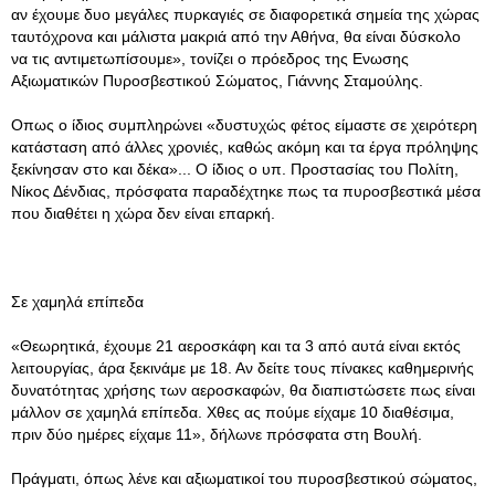
αν έχουμε δυο μεγάλες πυρκαγιές σε διαφορετικά σημεία της χώρας
ταυτόχρονα και μάλιστα μακριά από την Αθήνα, θα είναι δύσκολο
να τις αντιμετωπίσουμε», τονίζει ο πρόεδρος της Ενωσης
Αξιωματικών Πυροσβεστικού Σώματος, Γιάννης Σταμούλης.
Οπως ο ίδιος συμπληρώνει «δυστυχώς φέτος είμαστε σε χειρότερη
κατάσταση από άλλες χρονιές, καθώς ακόμη και τα έργα πρόληψης
ξεκίνησαν στο και δέκα»... Ο ίδιος ο υπ. Προστασίας του Πολίτη,
Νίκος Δένδιας, πρόσφατα παραδέχτηκε πως τα πυροσβεστικά μέσα
που διαθέτει η χώρα δεν είναι επαρκή.
Σε χαμηλά επίπεδα
«Θεωρητικά, έχουμε 21 αεροσκάφη και τα 3 από αυτά είναι εκτός
λειτουργίας, άρα ξεκινάμε με 18. Αν δείτε τους πίνακες καθημερινής
δυνατότητας χρήσης των αεροσκαφών, θα διαπιστώσετε πως είναι
μάλλον σε χαμηλά επίπεδα. Χθες ας πούμε είχαμε 10 διαθέσιμα,
πριν δύο ημέρες είχαμε 11», δήλωνε πρόσφατα στη Βουλή.
Πράγματι, όπως λένε και αξιωματικοί του πυροσβεστικού σώματος,