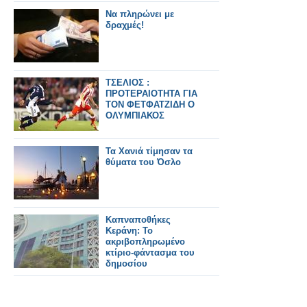
Να πληρώνει με
δραχμές!
ΤΣΕΛΙΟΣ :
ΠΡΟΤΕΡΑΙΟΤΗΤΑ ΓΙΑ
ΤΟΝ ΦΕΤΦΑΤΖΙΔΗ Ο
ΟΛΥΜΠΙΑΚΟΣ
Τα Χανιά τίμησαν τα
θύματα του Όσλο
Καπναποθήκες
Κεράνη: Το
ακριβοπληρωμένο
κτίριο-φάντασμα του
δημοσίου