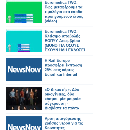
Euromedica TWO:
Πώς μεταφέρουμε τα
τιμολόγια στα έσοδα
προηγούμενου έτους
(video)
Euromedica TWO:
Κλείσιμο υποβολής
ΕΟΠΥΥ Δεκεμβρίου
(ΜΟΝΟ ΓΙΑ ΟΣΟΥΣ
ΕΧΟΥΝ ΗΔΗ ΕΚΔΩΣΕΙ
ΤΙΜΟΛΟΓΙΑ με
ημερομηνία 31/12/25)
Η Rail Europe
προσφέρει έκπτωση
25% στις κάρτες
Eurail και Interrail
«Ο Δικαστής»: Δύο
οικογένειες, δύο
κόσμοι, μία μοιραία
σύγκρουση -
Διαβάστε τα πάντα
Άρση απαγόρευσης
χρήσης νερού για τις
Κοινότητες