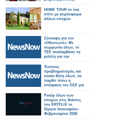
HOME TOUR σε ένα
σπίτι με ατμόσφαιρα
άλλων εποχών
Σύσκεψη για τον
«Οδοντωτό»: Με
συμφωνία όλων, το
ΤΕΕ αναλαμβάνει τη
μελέτη για την
επαναλειτουργία του.
Έντονος
προβληματισμός και
ενιαία θέση όλων, να
παρθεί πίσω η
απόφαση του ΟΣΕ για
κλείσιμο του
Οδοντωτού
Ρεκόρ όλων των
εποχών στις θεάσεις
του ERTFLIX το
δίμηνο Ιανουαρίου-
Φεβρουαρίου 2026