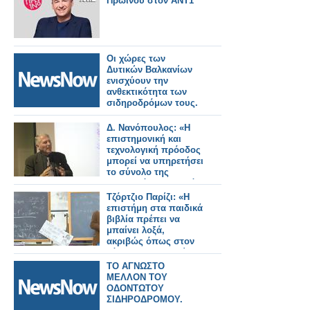
Πρωινού στον ΑΝΤ1
Οι χώρες των
Δυτικών Βαλκανίων
ενισχύουν την
ανθεκτικότητα των
σιδηροδρόμων τους.
Δ. Νανόπουλος: «Η
επιστημονική και
τεχνολογική πρόοδος
μπορεί να υπηρετήσει
το σύνολο της
ανθρωπότητας και όχι
μια μικρή ελίτ»
Τζόρτζιο Παρίζι: «Η
επιστήμη στα παιδικά
βιβλία πρέπει να
μπαίνει λοξά,
ακριβώς όπως στον
κόσμο των παιδιών»
ΤΟ ΑΓΝΩΣΤΟ
ΜΕΛΛΟΝ ΤΟΥ
ΟΔΟΝΤΩΤΟΥ
ΣΙΔΗΡΟΔΡΟΜΟΥ.