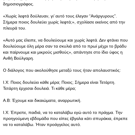
δημοσιογράφος.
«Χωρίς λεφτά δούλευαν, γι’ αυτό τους έλεγαν “Ανάργυρους”.
Σήμερα ποιος δουλεύει χωρίς λεφτά;», σχολίασε εκείνος από την
πλευρά του.
«Αυτό μας έλειπε, να δουλεύουμε και χωρίς λεφτά. Δεν φτάνει που
δουλεύουμε όλη μέρα σαν τα σκυλιά από το πρωί μέχρι το βράδυ
και παίρνουμε και μικρούς μισθούς», απάντησε στο ίδιο ύφος η
Ανθή Βούλγαρη.
Ο διάλογος που ακολούθησε μεταξύ τους ήταν απολαυστικός:
Ι.Χ: Ποιος δουλεύει κάθε μέρα; Ποιος; Σήμερα είναι Τετάρτη.
Τετάρτη έρχεσαι δουλειά. Τι κάθε μέρα;
Α.Β: Έχουμε και δικαιώματα, αναρρωτική.
Ι.Χ: Έπρεπε, παιδιά, να το καταλάβω εγώ αυτό το πράγμα. Την
προηγούμενη εβδομάδα που είπες έβγαλα κάτι σπυράκια, έπρεπε
να το καταλάβω. Ήταν προάγγελος αυτό.