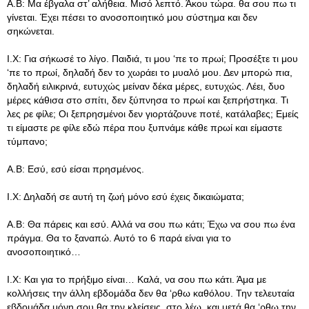
Α.Β: Μα έβγαλα στ’ αλήθεια. Μισό λεπτό. Άκου τώρα. θα σου πω τι
γίνεται. Έχει πέσει το ανοσοποιητικό μου σύστημα και δεν
σηκώνεται.
Ι.Χ: Για σήκωσέ το λίγο. Παιδιά, τι μου ‘πε το πρωί; Προσέξτε τι μου
‘πε το πρωί, δηλαδή δεν το χωράει το μυαλό μου. Δεν μπορώ πια,
δηλαδή ειλικρινά, ευτυχώς μείναν δέκα μέρες, ευτυχώς. Λέει, δυο
μέρες κάθισα στο σπίτι, δεν ξύπνησα το πρωί και ξεπρήστηκα. Τι
λες ρε φίλε; Οι ξεπρησμένοι δεν γιορτάζουνε ποτέ, κατάλαβες; Εμείς
τι είμαστε ρε φίλε εδώ πέρα που ξυπνάμε κάθε πρωί και είμαστε
τύμπανο;
Α.Β: Εσύ, εσύ είσαι πρησμένος.
Ι.Χ: Δηλαδή σε αυτή τη ζωή μόνο εσύ έχεις δικαιώματα;
Α.Β: Θα πάρεις και εσύ. Αλλά να σου πω κάτι; Έχω να σου πω ένα
πράγμα. Θα το ξαναπώ. Αυτό το 6 παρά είναι για το
ανοσοποιητικό…
Ι.Χ: Και για το πρήξιμο είναι… Καλά, να σου πω κάτι. Άμα με
κολλήσεις την άλλη εβδομάδα δεν θα ‘ρθω καθόλου. Την τελευταία
εβδομάδα μόνη σου θα την κλείσεις, στο λέω, και μετά θα ‘ρθω την