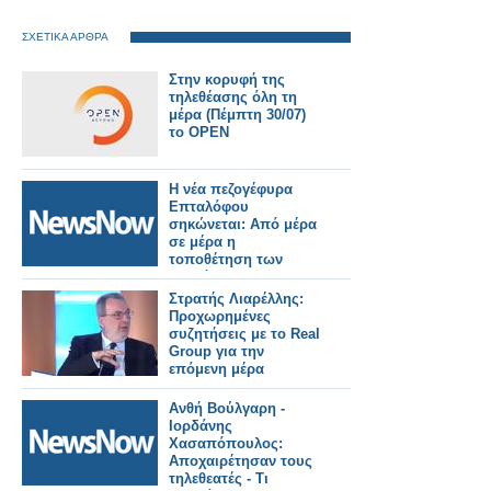
ΣΧΕΤΙΚΑ ΑΡΘΡΑ
Στην κορυφή της
τηλεθέασης όλη τη
μέρα (Πέμπτη 30/07)
το OPEN
Η νέα πεζογέφυρα
Επταλόφου
σηκώνεται: Από μέρα
σε μέρα η
τοποθέτηση των
τμημάτων.
Στρατής Λιαρέλλης:
Προχωρημένες
συζητήσεις με το Real
Group για την
επόμενη μέρα
Ανθή Βούλγαρη -
Ιορδάνης
Χασαπόπουλος:
Αποχαιρέτησαν τους
τηλεθεατές - Τι