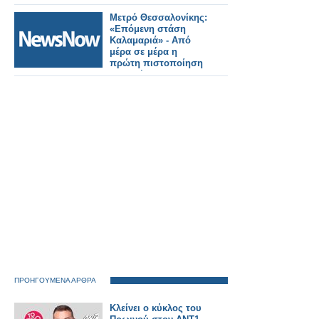
αποκάλυψαν το
τηλεοπτικό τους
Μετρό Θεσσαλονίκης:
μέλλον;
«Επόμενη στάση
Καλαμαριά» - Από
μέρα σε μέρα η
πρώτη πιστοποίηση
της επέκτασης.
ΠΡΟΗΓΟΥΜΕΝΑ ΑΡΘΡΑ
Κλείνει ο κύκλος του