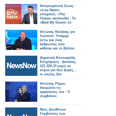
κήπους
Απογευματινή Ζώνη:
«Live News»
επικρατεί, «The
Chase» ακολουθεί - Το
«Beat My Guest» σε
μονοψήφια επίπεδα
Αντώνης Κανάκης για
Survivor: Υπάρχει
έστω και ένας
άνθρωπος που
κάθεται και το βλέπει;
Δημοτική Κοινωφελής
Επιχείρηση . Δαπάνες
121.329,33 ευρώ σε
κτίρια για δυο Δομές ,
οι οποίες δεν
λειτούργησαν ποτέ.
Δημοτικοί Σύμβουλοι
Αντώνης Ρέμος:
υπάρχουν; Η
Ακυρώνει τις
υπόθεση χρήζει ναι ή
εμφανίσεις του - Τι
όχι πολλαπλού
συμβαίνει;
ελέγχου; Έχουν ή δεν
έχουν πολλοί ευθύνες
σε πολλαπλά
Νέος Διευθύνων
επίπεδα;
Σύμβουλος των