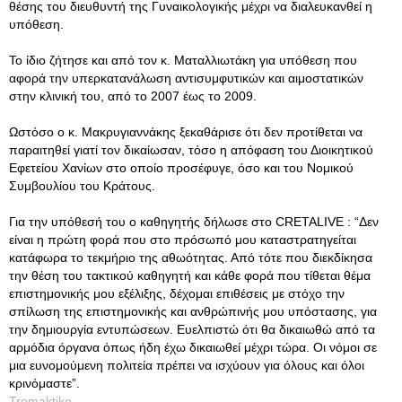
θέσης του διευθυντή της Γυναικολογικής μέχρι να διαλευκανθεί η
υπόθεση.
Το ίδιο ζήτησε και από τον κ. Ματαλλιωτάκη για υπόθεση που
αφορά την υπερκατανάλωση αντισυμφυτικών και αιμοστατικών
στην κλινική του, από το 2007 έως το 2009.
Ωστόσο ο κ. Μακρυγιαννάκης ξεκαθάρισε ότι δεν προτίθεται να
παραιτηθεί γιατί τον δικαίωσαν, τόσο η απόφαση του Διοικητικού
Εφετείου Χανίων στο οποίο προσέφυγε, όσο και του Νομικού
Συμβουλίου του Κράτους.
Για την υπόθεσή του ο καθηγητής δήλωσε στο CRETALIVE : “Δεν
είναι η πρώτη φορά που στο πρόσωπό μου καταστρατηγείται
κατάφωρα το τεκμήριο της αθωότητας. Από τότε που διεκδίκησα
την θέση του τακτικού καθηγητή και κάθε φορά που τίθεται θέμα
επιστημονικής μου εξέλιξης, δέχομαι επιθέσεις με στόχο την
σπίλωση της επιστημονικής και ανθρώπινής μου υπόστασης, για
την δημιουργία εντυπώσεων. Ευελπιστώ ότι θα δικαιωθώ από τα
αρμόδια όργανα όπως ήδη έχω δικαιωθεί μέχρι τώρα. Οι νόμοι σε
μια ευνομούμενη πολιτεία πρέπει να ισχύουν για όλους και όλοι
κρινόμαστε”.
Tromaktiko