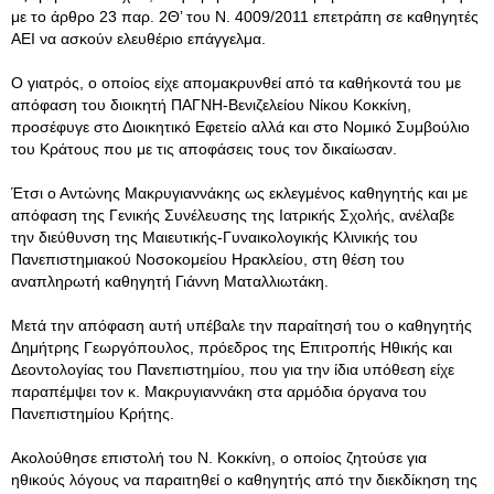
με το άρθρο 23 παρ. 2Θ’ του Ν. 4009/2011 επετράπη σε καθηγητές
ΑΕΙ να ασκούν ελευθέριο επάγγελμα.
Ο γιατρός, ο οποίος είχε απομακρυνθεί από τα καθήκοντά του με
απόφαση του διοικητή ΠΑΓΝΗ-Βενιζελείου Νίκου Κοκκίνη,
προσέφυγε στο Διοικητικό Εφετείο αλλά και στο Νομικό Συμβούλιο
του Κράτους που με τις αποφάσεις τους τον δικαίωσαν.
Έτσι ο Αντώνης Μακρυγιαννάκης ως εκλεγμένος καθηγητής και με
απόφαση της Γενικής Συνέλευσης της Ιατρικής Σχολής, ανέλαβε
την διεύθυνση της Μαιευτικής-Γυναικολογικής Κλινικής του
Πανεπιστημιακού Νοσοκομείου Ηρακλείου, στη θέση του
αναπληρωτή καθηγητή Γιάννη Ματαλλιωτάκη.
Μετά την απόφαση αυτή υπέβαλε την παραίτησή του ο καθηγητής
Δημήτρης Γεωργόπουλος, πρόεδρος της Επιτροπής Ηθικής και
Δεοντολογίας του Πανεπιστημίου, που για την ίδια υπόθεση είχε
παραπέμψει τον κ. Μακρυγιαννάκη στα αρμόδια όργανα του
Πανεπιστημίου Κρήτης.
Ακολούθησε επιστολή του Ν. Κοκκίνη, ο οποίος ζητούσε για
ηθικούς λόγους να παραιτηθεί ο καθηγητής από την διεκδίκηση της