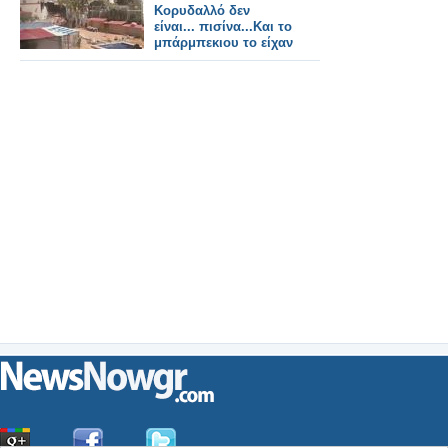
Κορυδαλλό δεν
είναι... πισίνα...Και το
μπάρμπεκιου το είχαν
για την...
Τσικνοπέμπτη