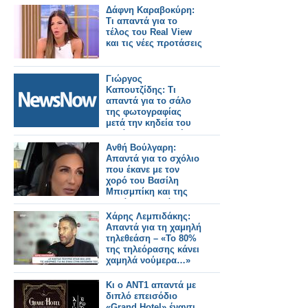
Δάφνη Καραβοκύρη:
Τι απαντά για το
τέλος του Real View
και τις νέες προτάσεις
Γιώργος
Καπουτζίδης: Τι
απαντά για το σάλο
της φωτογραφίας
μετά την κηδεία του
Γεράσιμου Μιχελή
Ανθή Βούλγαρη:
Απαντά για το σχόλιο
που έκανε με τον
χορό του Βασίλη
Μπισμπίκη και της
Δανάης Παππά -
"Είμαι ζηλιάρα! Αν
Χάρης Λεμπιδάκης:
μου συνέβαινε αυτό
Απαντά για τη χαμηλή
θα..."
τηλεθεάση – «Το 80%
της τηλεόρασης κάνει
χαμηλά νούμερα…»
Κι ο ΑΝΤ1 απαντά με
διπλό επεισόδιο
«Grand Hotel» έναντι