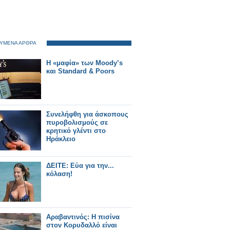
ΥΜΕΝΑ ΑΡΘΡΑ
Η «μαφία» των Moody’s
και Standard & Poors
Συνελήφθη για άσκοπους
πυροβολισμούς σε
κρητικό γλέντι στο
Ηράκλειο
ΔΕΙΤΕ: Eύα για την...
κόλαση!
Αραβαντινός: Η πισίνα
στον Κορυδαλλό είναι