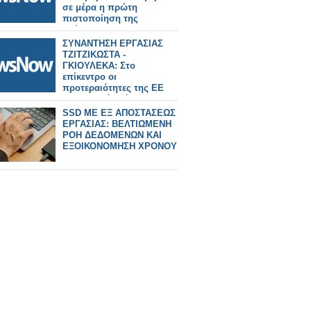
σε μέρα η πρώτη
πιστοποίηση της
επέκτασης.
ΣΥΝΑΝΤΗΣΗ ΕΡΓΑΣΙΑΣ
ΤΖΙΤΖΙΚΩΣΤΑ -
ΓΚΙΟΥΛΕΚΑ: Στο
επίκεντρο οι
προτεραιότητες της ΕΕ
για τα μεγάλα έργα
υποδομών και
SSD ME ΕΞ ΑΠΟΣΤΑΣΕΩΣ
μεταφορών, τον τουρισμό
ΕΡΓΑΣΙΑΣ: ΒΕΛΤΙΩΜΕΝΗ
και ο κομβικός ρόλος της
ΡΟΗ ΔΕΔΟΜΕΝΩΝ ΚΑΙ
Βόρειας Ελλάδας
ΕΞΟΙΚΟΝΟΜΗΣΗ ΧΡΟΝΟΥ