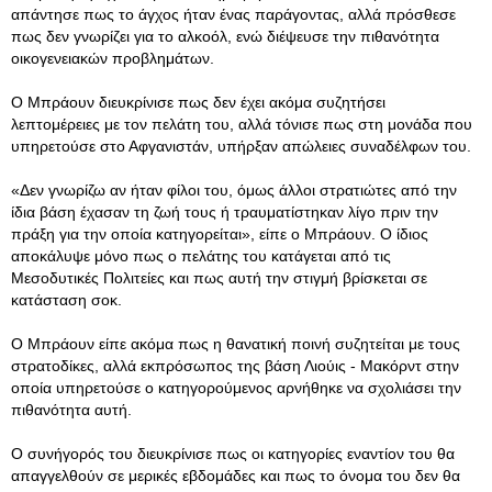
απάντησε πως το άγχος ήταν ένας παράγοντας, αλλά πρόσθεσε
πως δεν γνωρίζει για το αλκοόλ, ενώ διέψευσε την πιθανότητα
οικογενειακών προβλημάτων.
Ο Μπράουν διευκρίνισε πως δεν έχει ακόμα συζητήσει
λεπτομέρειες με τον πελάτη του, αλλά τόνισε πως στη μονάδα που
υπηρετούσε στο Αφγανιστάν, υπήρξαν απώλειες συναδέλφων του.
«Δεν γνωρίζω αν ήταν φίλοι του, όμως άλλοι στρατιώτες από την
ίδια βάση έχασαν τη ζωή τους ή τραυματίστηκαν λίγο πριν την
πράξη για την οποία κατηγορείται», είπε ο Μπράουν. Ο ίδιος
αποκάλυψε μόνο πως ο πελάτης του κατάγεται από τις
Μεσοδυτικές Πολιτείες και πως αυτή την στιγμή βρίσκεται σε
κατάσταση σοκ.
Ο Μπράουν είπε ακόμα πως η θανατική ποινή συζητείται με τους
στρατοδίκες, αλλά εκπρόσωπος της βάση Λιούις - Μακόρντ στην
οποία υπηρετούσε ο κατηγορούμενος αρνήθηκε να σχολιάσει την
πιθανότητα αυτή.
Ο συνήγορός του διευκρίνισε πως οι κατηγορίες εναντίον του θα
απαγγελθούν σε μερικές εβδομάδες και πως το όνομα του δεν θα