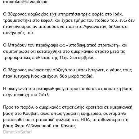
αποκαλυφθεί νωρίτερα.
Ο 38χρονος αρχιλοχίας είχε υπηρετήσει τρεις φορές στο Ιράκ,
τραυματίστηκε στο κεφάλι και έχασε τμήμα του ποδιού του, ενώ δεν
ήταν σίγουρος αν μπορούσε να πάει στο Αφγανιστάν, δήλωσε ο
συνήγορός του.
Ο Μπράουν τον περιέγραψε ως «υποδειγματικό στρατιώτη» και
συμπλήρωσε ότι κατατάχθηκε στο αμερικανικό στρατό μετά τις
τρομοκρατικές επιθέσεις της 11ης Σεπτεμβρίου.
Ο 38χρονος γνώρισε την σύζυγό του μέσω Ιντερνετ, ο γάμος τους
ήταν ευτυχισμένος και έχουν δύο μικρά παιδιά.
Η οικογένειά του μεταφέρθηκε για προστασία σε στρατιωτική βάση
στην περιοχή του Σιάτλ.
Προς το παρόν, ο αμερικανός στρατιώτης κρατείται σε αμερικανική
βάση στο Κουβέιτ, αλλά όπως γράφει η εφημερίδα, σύντομα θα
μεταφερθεί σε στρατιωτική φυλακή στις ΗΠΑ, το πιθανότερο στη
βάση Φορτ Λέβενγουοοθ του Κάνσας.
DimotikoSafari