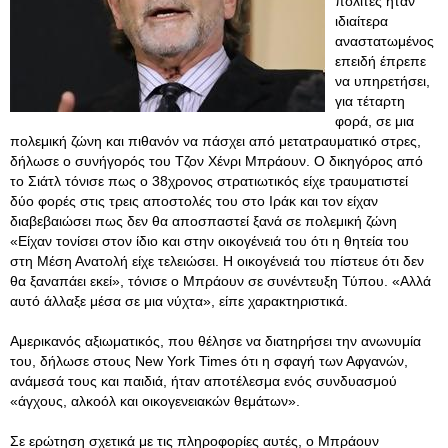
πολίτες ήταν
ιδιαίτερα
αναστατωμένος
επειδή έπρεπε
να υπηρετήσει,
για τέταρτη
φορά, σε μια
πολεμική ζώνη και πιθανόν να πάσχει από μετατραυματικό στρες,
δήλωσε ο συνήγορός του Τζον Χένρι Μπράουν. Ο δικηγόρος από
το Σιάτλ τόνισε πως ο 38χρονος στρατιωτικός είχε τραυματιστεί
δύο φορές στις τρεις αποστολές του στο Ιράκ και τον είχαν
διαβεβαιώσει πως δεν θα αποσπαστεί ξανά σε πολεμική ζώνη
«Είχαν τονίσει στον ίδιο και στην οικογένειά του ότι η θητεία του
στη Μέση Ανατολή είχε τελειώσει. Η οικογένειά του πίστευε ότι δεν
θα ξαναπάει εκεί», τόνισε ο Μπράουν σε συνέντευξη Τύπου. «Αλλά
αυτό άλλαξε μέσα σε μια νύχτα», είπε χαρακτηριστικά.
Αμερικανός αξιωματικός, που θέλησε να διατηρήσει την ανωνυμία
του, δήλωσε στους New York Times ότι η σφαγή των Αφγανών,
ανάμεσά τους και παιδιά, ήταν αποτέλεσμα ενός συνδυασμού
«άγχους, αλκοόλ και οικογενειακών θεμάτων».
Σε ερώτηση σχετικά με τις πληροφορίες αυτές, ο Μπράουν