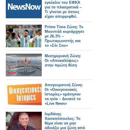
εγκύκλιο του ΕΦΚΑ
για τα πλασματικά –
Τι γίνεται με όσους
είχαν απορριφθεί.
Prime Time Ζώνη: Το
Μουντιάλ κυριάρχησε
με 26.3% –
Πρωταγωνιστής και
το «Σόι Σου»
Μεσημεριανή Ζώνη:
Οι «Αποκαλύψεις»
στην πρώτη θέση
Απογευματινή Ζώνη:
Οι «Οικογενειακές
Ιστορίες» κράτησαν
τα ηνία – Δυνατό το
«Live News»
Ιορδάνης
Χασαπόπουλος: Το
θέμα είναι να μην
αδειάζει μια ζώνη από