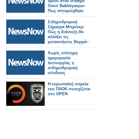
τρένο στον σταθμό
Simri Bakhtiyarpur-
Πως αποφεύχθηκε
τραγωδία.
Σιδηροδρομική
Σήραγγα Μπρένερ:
Πώς η διάνοιξη θα
αλλάξει τις
μετακινήσεις Βορρά–
Νότου.
Χωρίς επίσημη
ημερομηνία
λειτουργίας η
σιδηροδρομική
σύνδεση
Βουδαπέστης–
Βελιγραδίου.
Η ευρωπαϊκή πορεία
του ΠΑΟΚ συνεχίζεται
στο OPEN