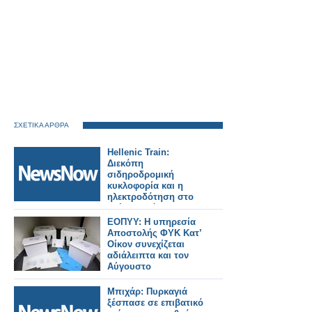
ΣΧΕΤΙΚΑ ΑΡΘΡΑ
Hellenic Train:
Διεκόπη
σιδηροδρομική
κυκλοφορία και η
ηλεκτροδότηση στο
τμήμα Οινόη –
Χαλκίδα, εξαιτίας
ΕΟΠΥΥ: Η υπηρεσία
πυρκαγιάς.
Αποστολής ΦΥΚ Κατ’
Οίκον συνεχίζεται
αδιάλειπτα και τον
Αύγουστο
Μπιχάρ: Πυρκαγιά
ξέσπασε σε επιβατικό