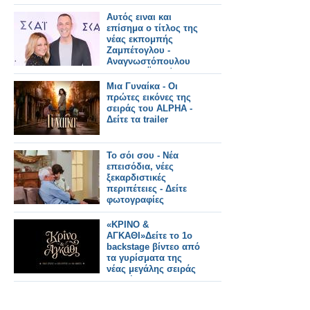
Αυτός ειναι και
επίσημα ο τίτλος της
νέας εκπομπής
Ζαμπέτογλου -
Αναγνωστόπουλου
στον ΣΚΑΪ - Δείτε το
τρειλερ
Μια Γυναίκα - Οι
πρώτες εικόνες της
σειράς του ALPHA -
Δείτε τα trailer
Το σόι σου - Νέα
επεισόδια, νέες
ξεκαρδιστικές
περιπέτειες - Δείτε
φωτογραφίες
«ΚΡΙΝΟ &
ΑΓΚΑΘΙ»Δείτε το 1ο
backstage βίντεο από
τα γυρίσματα της
νέας μεγάλης σειράς
εποχής του ΑΝΤ1