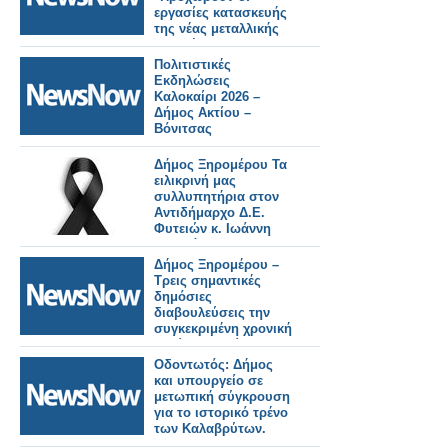
εργασίες κατασκευής
της νέας μεταλλικής
πεζογέφυρας στην
οδό Καλλιθέας"
Πολιτιστικές
Εκδηλώσεις
Καλοκαίρι 2026 –
Δήμος Ακτίου –
Βόνιτσας
Δήμος Ξηρομέρου Τα
ειλικρινή μας
συλλυπητήρια στον
Αντιδήμαρχο Δ.Ε.
Φυτειών κ. Ιωάννη
Φλωρόπουλο,
Δήμος Ξηρομέρου –
Τρεις σημαντικές
δημόσιες
διαβουλεύσεις την
συγκεκριμένη χρονική
περίοδο εξελίσσονται:
Τουρισμός, ΑΠΕ και
Οδοντωτός: Δήμος
Περιοχές Natura.
και υπουργείο σε
μετωπική σύγκρουση
για το ιστορικό τρένο
των Καλαβρύτων.