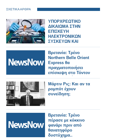
ΣΧΕΤΙΚΑ ΑΡΘΡΑ
ΥΠΟΡΧΡΕΩΤΙΚΟ
ΔΙΚΑΙΩΜΑ ΣΤΗΝ
ΕΠΙΣΚΕΥΗ
ΗΛΕΚΤΡΟΝΙΚΩΝ
ΣΥΣΚΕΥΩΝ ΚΑΙ
SPARTPHONES ΣΤΗΝ
ΕΛΛΑΔΑ
Βρετανία: Τρένο
Northern Belle Orient
Express θα
πραγματοποιήσει
επίσκεψη στο Τόντον
της Κορνουάλης.
Μάρτιν Ρις: Και αν τα
ρομπότ έχουν
συνείδηση;
Βρετανία: Τρένο
πέρασε με κόκκινο
φανάρι πριν από
θανατηφόρο
δυστύχημα..