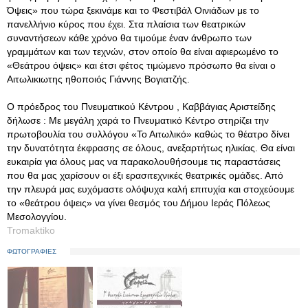
Όψεις» που τώρα ξεκινάμε και το Φεστιβάλ Οινιάδων με το
πανελλήνιο κύρος που έχει. Στα πλαίσια των θεατρικών
συναντήσεων κάθε χρόνο θα τιμούμε έναν άνθρωπο των
γραμμάτων και των τεχνών, στον οποίο θα είναι αφιερωμένο το
«Θεάτρου όψεις» και έτσι φέτος τιμώμενο πρόσωπο θα είναι ο
Αιτωλικιωτης ηθοποιός Γιάννης Βογιατζής.
Ο πρόεδρος του Πνευματικού Κέντρου , Καββάγιας Αριστείδης
δήλωσε : Με μεγάλη χαρά το Πνευματικό Κέντρο στηρίζει την
πρωτοβουλία του συλλόγου «Το Αιτωλικό» καθώς το θέατρο δίνει
την δυνατότητα έκφρασης σε όλους, ανεξαρτήτως ηλικίας. Θα είναι
ευκαιρία για όλους μας να παρακολουθήσουμε τις παραστάσεις
που θα μας χαρίσουν οι έξι ερασιτεχνικές θεατρικές ομάδες. Από
την πλευρά μας ευχόμαστε ολόψυχα καλή επιτυχία και στοχεύουμε
το «θεάτρου όψεις» να γίνει θεσμός του Δήμου Ιεράς Πόλεως
Μεσολογγίου.
Tromaktiko
ΦΩΤΟΓΡΑΦΙΕΣ