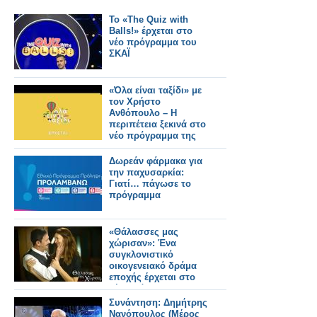
Το «The Quiz with
Balls!» έρχεται στο
νέο πρόγραμμα του
ΣΚΑΪ
«Όλα είναι ταξίδι» με
τον Χρήστο
Ανθόπουλο – Η
περιπέτεια ξεκινά στο
νέο πρόγραμμα της
ΕΡΤ
Δωρεάν φάρμακα για
την παχυσαρκία:
Γιατί… πάγωσε το
πρόγραμμα
«Θάλασσες μας
χώρισαν»: Ένα
συγκλονιστικό
οικογενειακό δράμα
εποχής έρχεται στο
νέο πρόγραμμα της
ΕΡΤ
Συνάντηση: Δημήτρης
Νανόπουλος (Μέρος