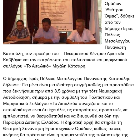
Ομάδων
"Θεάτρου
Όψεις", δόθηκε
από τον
δήμαρχο Ιεράς
Πόλεως
Μεσολογγίου
Παναγιώτη
Κατσούλη, τον πρόεδρο του... Πνευματικού Κέντρου Αριστείδη
Καββάγια και τον εκπρόσωπο του πολιτιστικού και μορφωτικού
συλλόγου «Το Αιτωλικό» Μιχάλη Κότσαρη.
Ο δήμαρχος Ιεράς Πόλεως Μεσολογγίου Παναγιώτης Κατσούλης
δήλωσε : Για μένα είναι μια ιδιαίτερη στιγμή καθώς μια προσπάθεια
που ξεκινήσαμε πριν από 3,5 χρόνια με την τότε Νομαρχιακή
Αυτοδιοίκηση, σήμερα με την συμβολή του Πολιτιστικού και
Μορφωτικού Συλλόγου «Το Αιτωλικό» συνεχίζεται και το
σπουδαιότερο είναι ότι έχει όλες τις απαραίτητες προοπτικές να
εμπλουτιστεί, να θεσμοθετηθεί και να διευρυνθεί σε όλη την
Περιφέρεια Δυτικής Ελλάδος. Η δημοτική αρχή θα στηρίξει τη
Θεατρική Συνάντηση Ερασιτεχνικών Ομάδων, καθώς τέτοιες
κινήσεις θα πρέπει να είναι η προμετωπίδα της πολιτιστικής της