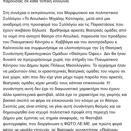
παρουσίας σε κάθε τοπική κοινωνία.
Στη συνέχεια ο εκπρόσωπος του Μορφωτικού και πολιτιστικού
Συλλόγου «Το Αιτωλικό» Μιχάλης Κότσαρης, μετά από μια
αναδρομή στη προσφορά του Συλλόγου και τις Παραστάσεις που
έχουν ανεβάσει δήλωσε : Βρεθήκαμε αρκετές θεατρικές ομάδες από
το νομό στο ανοιχτό θέατρο στο Αιτωλικό, παρουσία του προέδρου
του Πνευματικού Κέντρου κ. Καββάγια και του αντιπρόεδρου κ.
Καλτσούλα και συμφωνήσαμε να υλοποιήσουμε την 1η Θεατρική
Συνάντηση Ερασιτεχνικών Ομάδων «Θεάτρου Όψεις». Δεν θα ήταν
δυνατό να προχωρήσουμε χωρίς την στήριξη του Πνευματικού
Κέντρου του Δήμου Ιεράς Πόλεως Μεσολογγίου. Το εγχείρημα ήταν
να μαζευτούν όλες οι ερασιτεχνικές θεατρικές ομάδες του νομού σε
ένα χώρο, κάτι που δεν είχε γίνει μέχρι τώρα παρόλο που αρκετές
θεατρικές ομάδες είχαν μεταξύ τους κάποια επικοινωνία. Η
συνάντηση αυτή δεν έχει το διαγωνιστικό χαρακτήρα που έχουν
άλλα ερασιτεχνικά φεστιβάλ, αλλά έχει το χαρακτήρα της γιορτής και
βασικό σκοπό να φέρει σε επικοινωνία τον κόσμο με το θέατρο.
Σκοπός μας είναι επίσης να γίνει αυτή συνάντηση θεσμός και να
δημιουργηθεί ένα ισχυρό πολιτιστικό προφίλ στη περιοχή του
Δήμου μας έχοντας ως σημεία αναφοράς, το Φεστιβάλ
φωτογραφίας που διοργάνωσε η ΦΩΤΟ.ΛΕ.ΜΕ. για πρώτη φορά
φέτος με μεγάλη επιτυχία, τις θεατρικές συναντήσεις «Θεάτρου