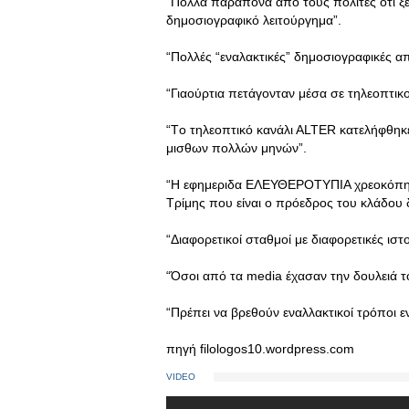
“Πολλά παράπονα από τους πολίτες ότι 
δημοσιογραφικό λειτούργημα”.
“Πολλές “εναλακτικές” δημοσιογραφικές απ
“Γιαούρτια πετάγονταν μέσα σε τηλεοπτικ
“Tο τηλεοπτικό κανάλι ΑLTER κατελήφθηκε
μισθων πολλών μηνών”.
“H εφημεριδα ΕΛΕΥΘΕΡΟΤΥΠΙΑ χρεοκόπησε
Τρίμης που είναι ο πρόεδρος του κλάδου 
“Διαφορετικοί σταθμοί με διαφορετικές ισ
“Όσοι από τα media έχασαν την δουλειά τ
“Πρέπει να βρεθούν εναλλακτικοί τρόποι 
πηγή filologos10.wordpress.com
VIDEO