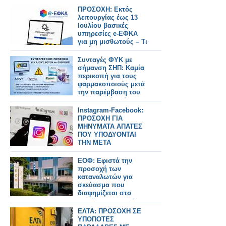
ΠΡΟΣΟΧΗ: Εκτός
λειτουργίας έως 13
Ιουλίου βασικές
υπηρεσίες e-ΕΦΚΑ
για μη μισθωτούς – Τι
ισχύει για τους
φαρμακοποιούς
Συνταγές ΦΥΚ με
σήμανση ΣΗΠ: Καμία
περικοπή για τους
φαρμακοποιούς μετά
την παρέμβαση του
ΠΦΣ – Από εδώ και
πέρα απαιτείται
Instagram-Facebook:
απόλυτη προσοχή
ΠΡΟΣΟΧΗ ΓΙΑ
ΜΗΝΥΜΑΤΑ ΑΠΑΤΕΣ
ΠΟΥ ΥΠΟΔΥΟΝΤΑΙ
ΤΗΝ META
ΕΟΦ: Εφιστά την
προσοχή των
καταναλωτών για
σκεύασμα που
διαφημίζεται στο
διαδίκτυο – Δεν είναι
εγκεκριμένο
ΕΛΤΑ: ΠΡΟΣΟΧΗ ΣΕ
ΥΠΟΠΟΤΕΣ