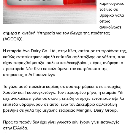
καρκινογόνες
τοξίνες σε
βρεφικό γάλα
όπως
ανακοίνωσε
σήμερα η κινεζική Υπηρεσία για τον έλεγχο της ποιότητας
(AGCQIQ).
Η εταιρεία Ava Dairy Co. Ltd, στην Κίνα, απέσυρε τα προϊόντα της,
καθώς εντοπίστηκαν υψηλά επίπεδα αφλατοξίνης σε γάλατα, που
είχαν παραχθεί μεταξύ Ιουλίου και Δεκεμβρίου, πέρσι, ανέφερε το
πρακτορείο Νέα Κίνα επικαλούμενο τον εκπρόσωπο της
υπηρεσίας, κ.Λι Γουανπίνγκ.
Το γάλα αυτό πωλείται κυρίως σε σούπερ-μάρκετ στις επαρχίες
Χουνάν και Γκουανγκντόνγκ. Τον περασμένο μήνα, η εταιρεία Yili
είχε ανακαλέσει γάλα σε σκόνη, επειδή οι αρχές εντόπισαν υψηλά
επίπεδα υδραργύρου σε αυτό, ενώ τον Δεκέμβριο αφλατοξίνη
βρέθηκε σε γάλα της μεγάλης εταιρείας Mengniu Dairy Group.
Προς το παρόν δεν έχει γίνει γνωστό εάν έχουν γίνει εισαγωγές
στην Ελλάδα.