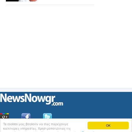
Ta cookies μας βοηθούν να σας παρέχουμε
OK
καλύτερες υπηρεσίες. Χρησιμοποιώντας τις
Οι
Ειδήσεις
του NewsNowgr.com στο
iNews