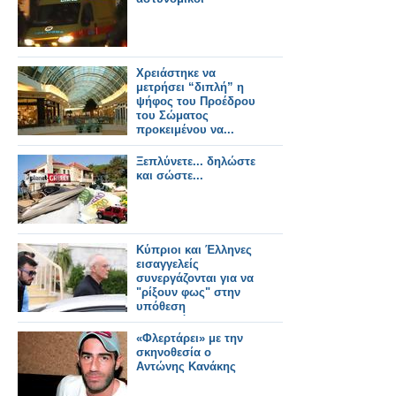
Χρειάστηκε να
μετρήσει “διπλή” η
ψήφος του Προέδρου
του Σώματος
προκειμένου να...
Ξεπλύνετε... δηλώστε
και σώστε...
Κύπριοι και Έλληνες
εισαγγελείς
συνεργάζονται για να
"ρίξουν φως" στην
υπόθεση
Τσοχατζόπουλου
«Φλερτάρει» με την
σκηνοθεσία ο
Αντώνης Κανάκης