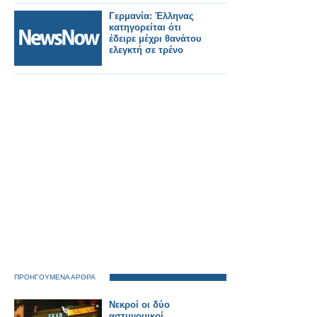
στάσεις
εμπορευματικών
Γερμανία: Έλληνας
τρένων
κατηγορείται ότι
έδειρε μέχρι θανάτου
ελεγκτή σε τρένο
ΠΡΟΗΓΟΥΜΕΝΑ ΑΡΘΡΑ
Νεκροί οι δύο
αστυνομικοί