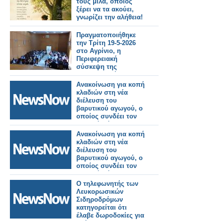
τους μιλά, όποιος
ξέρει να τα ακούει,
γνωρίζει την αλήθεια!
Πραγματοποιήθηκε
την Τρίτη 19-5-2026
στο Αγρίνιο, η
Περιφερειακή
σύσκεψη της
Συντονιστικής
Επιτροπής Αγώνα
Ανακοίνωση για κοπή
(Σ.Ε.Α) των
κλαδιών στη νέα
συνταξιουχικων
διέλευση του
οργανώσεων στην
βαρυτικού αγωγού, ο
αίθουσα τού ΕΚΑ
οποίος συνδέει τον
οικισμό Βάρνακα με
τις εγκαταστάσεις
Ανακοίνωση για κοπή
Ε.Ε.Λ. (3η
κλαδιών στη νέα
ανακοίνωση).
διέλευση του
βαρυτικού αγωγού, ο
οποίος συνδέει τον
οικισμό Βάρνακα με
τις εγκαταστάσεις
Ο τηλεφωνητής των
Ε.Ε.Λ. (2η
Λευκορωσικών
ανακοίνωση).
Σιδηροδρόμων
κατηγορείται ότι
έλαβε δωροδοκίες για