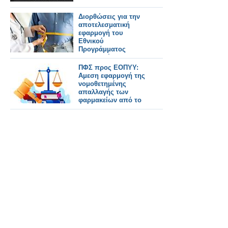
Διορθώσεις για την
αποτελεσματική
εφαρμογή του
Εθνικού
Προγράμματος
Καταπολέμησης της
Παχυσαρκίας ζητούν
ΠΦΣ προς ΕΟΠΥΥ:
οι Γενικοί Γιατροί
Αμεση εφαρμογή της
νομοθετημένης
απαλλαγής των
φαρμακείων από το
ριμπειτ για τα off
patent