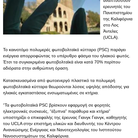
αναπτύσσουν
ερευνητές του
Πανεπιστημίου
της Καλιφόρνια
στο Λος
Άντελες
(UCLA).
Το καινοτόμο πολυμερές φωτοβολταϊκό κύτταρο (PSC) παράγει
ενέργεια απορροφώντας το υπέρυθρο φάσμα του ηλιακού φωτός.
Έτσι τα συγκεκριμένα φωτοβολταϊκά είναι κατά 70% περίπου
αδιόρατα στην ανθρώπινη όραση.
Κατασκευασμένα από φωτοενεργό πλαστικό τα πολυμερή
φωτοβολταϊκά κύτταρα θεωρούνται λύσεις υψηλής απόδοσης για
ηλιακές εγκαταστάσεις ενσωματωμένες σε κτήρια.
“Τα φωτοβολταϊκά PSC βρίσκουν εφαρμογή σε φορητές
ηλεκτρονικές συσκευές, “έξυπνα” παράθυρα και κτήρια”
υποστηρίζει ο επικεφαλής της έρευνας Γιανγκ Γιανγκ, καθηγητής
του UCLA στην επιστήμη υλικών και διευθυντής του Κέντρου
Ανανεώσιμης Ενέργειας και Νανοτεχνολογίας του Ινστιτούτου
Νανοσυστημάτων της Καλιφόρνια.