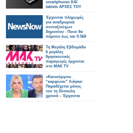
smartphones ΚΑΙ
tablets ΑΡΧΕΣ ΤΟΥ
32027
Έρχονται πληρωμές
για αναδρομικά
συνταξιούχων
δημοσίου - Ποιοι θα
πάρουν έως και 9.568
ευρώ [πίνακες]
Τη Μεγάλη Εβδομάδα
6 μεγάλες
θρησκευτικές
παραγωγές έρχονται
στο ΜΑΚ TV
«Καινούργιου
“καρφώνει” Λιάγκα:
Παραδέχεται μόνος
του τη δύσκολη
χρονιά – Έρχονται
αλλαγές στο
“Πρωινό”»