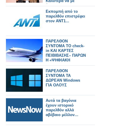
Καλύτερα να με
έπιαναν"
Εκπομπή από το
παρελθόν επιστρέφει
στον ΑΝΤ1...
ΠΑΡΕΛΘΟΝ
ΣΥΝΤΟΜΑ ΤΟ check-
in ΚΑΙ ΚΑΡΤΕΣ
ΠΕΙΒΙΒΑΣΗΣ– ΠΑΡΩΝ
Η «ΨΗΦΙΑΚΗ
ΤΑΥΟΤΗΤΑ
ΤΑΞΙΔΙΩΤΗ»
ΠΑΡΕΛΘΟΝ
ΣΥΝΤΟΜΑ ΤΑ
ΔΩΡΕΑΝ Windows
ΓΙΑ ΟΛΟΥΣ
Αυτά τα βαγόνια
έχουν ιστορικό
παρελθόν αλλά
αβέβαιο μέλλον…