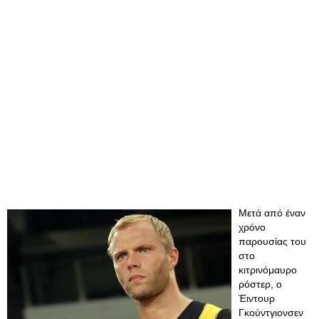
Μετά από έναν
χρόνο
παρουσίας του
στο
κιτρινόμαυρο
ρόστερ, ο
Έιντουρ
Γκούντγιονσεν