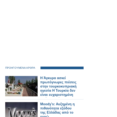
ΠΡΟΗΓΟΥΜΕΝΑ ΑΡΘΡΑ
Η Άγκυρα ασκεί
πρωτόγνωρες πιέσεις
στην τουρκοκυπριακή
ηγεσία Η Τουρκία δεν
είναι ευχαριστημένη
από τα πρώτα
αποτελέσματα του
Moody's: Αυξημένη η
οικονομικού πακέτου.
πιθανότητα εξόδου
της Ελλάδας από το
ευρώ